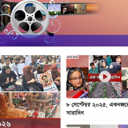
৮ সেপ্টেম্বর ২০২৫, একনজর
সারাদিন