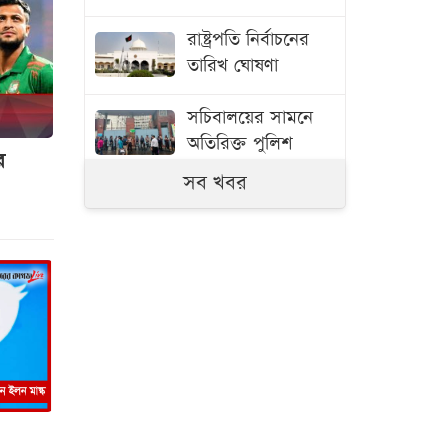
রাষ্ট্রপতি নির্বাচনের
তারিখ ঘোষণা
সচিবালয়ের সামনে
অতিরিক্ত পুলিশ
ে
মোতায়েন
সব খবর
আইজিপির মন্তব্যে
তোলপাড়
স্যার,
এগুলোকে কি নিয়ে
যাবো বাহিরে
বিরোধীদলীয় নেতা
‘আমরা কাউকে
অসম্মান করতে
আসিনি, জনগণের