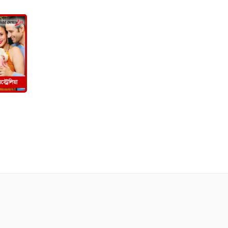
দাবি নিয়ে এসেছি’
সচিবালয় অভিমুখে
১১ দলীয় ঐক্যের
পদযাত্রা আটকে দিলো
পুলিশ
১১ দলের লংমার্চ
কর্মসূচি ঘোষণা
সরকারি ডকুমেন্টরির
কড়া সমালোচনা করে
যে বার্তা দিলেন
নুসরাত
রাষ্ট্রপতি নির্বাচনের
ভোটার তালিকা