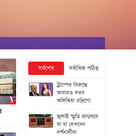
সর্বশেষ
সর্বাধিক পঠিত
ট্রাম্পের বিরুদ্ধে
আবারও সরব
অলিভিয়া রদ্রিগো
ে
জুলাই স্মৃতি জাদুঘরে
যা যা দেখবেন
দর্শনার্থীরা