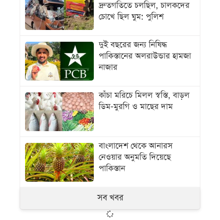
দ্রুতগতিতে চলছিল, চালকদের
চোখে ছিল ঘুম: পুলিশ
দুই বছরের জন্য নিষিদ্ধ
পাকিস্তানের অলরাউন্ডার হামজা
নাজার
কাঁচা মরিচে মিলল স্বস্তি, বাড়ল
ডিম-মুরগি ও মাছের দাম
বাংলাদেশ থেকে আনারস
নেওয়ার অনুমতি দিয়েছে
পাকিস্তান
সব খবর