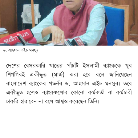
খেলা
বিনোদন
লাইফ
স্টাইল
শিক্ষা
ড. আহসান এইচ মনসুর
তথ্যপ্রযুক্তি
দেশের বেসরকারি খাতের পাঁচটি ইসলামী ব্যাংককে খুব
সব
শিগগিরই একীভূত (মার্জ) করা হবে বলে জানিয়েছেন
বিভাগ
বাংলাদেশ ব্যাংকের গভর্নর ড. আহসান এইচ মনসুর। তবে
একীভূত হলেও ব্যাংকগুলোর কোনো কর্মকর্তা বা কর্মচারী
ছবি
চাকরি হারাবেন না বলে আশ্বস্ত করেছেন তিনি।
ভিডিও
আর্কাইভ