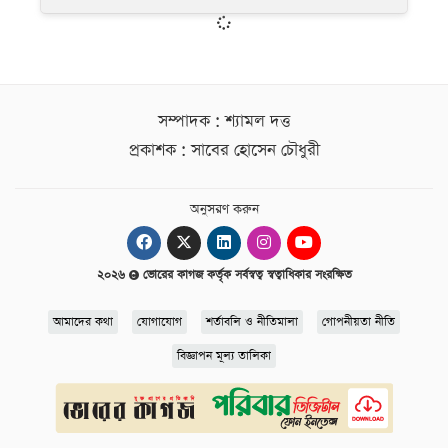
সম্পাদক : শ্যামল দত্ত
প্রকাশক : সাবের হোসেন চৌধুরী
অনুসরণ করুন
২০২৬
ভোরের কাগজ কর্তৃক সর্বস্বত্ব স্বত্বাধিকার সংরক্ষিত
আমাদের কথা
যোগাযোগ
শর্তাবলি ও নীতিমালা
গোপনীয়তা নীতি
বিজ্ঞাপন মূল্য তালিকা