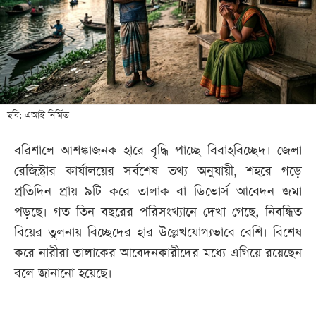
খেলা
বিনোদন
লাইফ
স্টাইল
শিক্ষা
ছবি: এআই নির্মিত
তথ্যপ্রযুক্তি
বরিশালে আশঙ্কাজনক হারে বৃদ্ধি পাচ্ছে বিবাহবিচ্ছেদ। জেলা
সব
রেজিস্ট্রার কার্যালয়ের সর্বশেষ তথ্য অনুযায়ী, শহরে গড়ে
বিভাগ
প্রতিদিন প্রায় ৯টি করে তালাক বা ডিভোর্স আবেদন জমা
পড়ছে। গত তিন বছরের পরিসংখ্যানে দেখা গেছে, নিবন্ধিত
ছবি
বিয়ের তুলনায় বিচ্ছেদের হার উল্লেখযোগ্যভাবে বেশি। বিশেষ
করে নারীরা তালাকের আবেদনকারীদের মধ্যে এগিয়ে রয়েছেন
ভিডিও
বলে জানানো হয়েছে।
আর্কাইভ