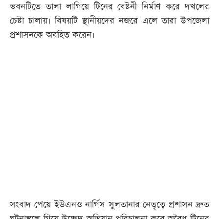
ভবনটিতে তালা লাগিয়ে টিনের বেষ্টনী নির্মাণ করে দখলের
চেষ্টা চালায়। বিষয়টি স্থানীয়দের নজরে এলে তারা উপজেলা
প্রশাসনকে অবহিত করেন।
সংবাদ পেয়ে ইউএনও নার্গিস সুলতানার নেতৃত্বে প্রশাসন দ্রুত
ঘটনাস্থলে গিয়ে উচ্ছেদ অভিযান পরিচালনা করে অবৈধ টিনের