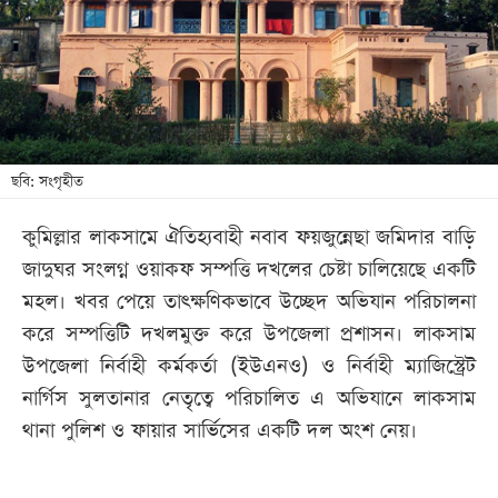
খেলা
বিনোদন
লাইফ
স্টাইল
শিক্ষা
ছবি: সংগৃহীত
তথ্যপ্রযুক্তি
কুমিল্লার লাকসামে ঐতিহ্যবাহী নবাব ফয়জুন্নেছা জমিদার বাড়ি
সব
জাদুঘর সংলগ্ন ওয়াকফ সম্পত্তি দখলের চেষ্টা চালিয়েছে একটি
বিভাগ
মহল। খবর পেয়ে তাৎক্ষণিকভাবে উচ্ছেদ অভিযান পরিচালনা
করে সম্পত্তিটি দখলমুক্ত করে উপজেলা প্রশাসন। লাকসাম
ছবি
উপজেলা নির্বাহী কর্মকর্তা (ইউএনও) ও নির্বাহী ম্যাজিস্ট্রেট
নার্গিস সুলতানার নেতৃত্বে পরিচালিত এ অভিযানে লাকসাম
ভিডিও
থানা পুলিশ ও ফায়ার সার্ভিসের একটি দল অংশ নেয়।
আর্কাইভ