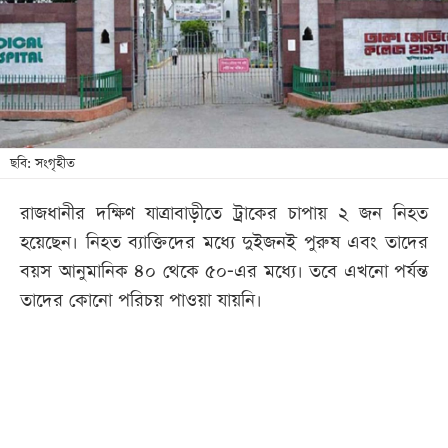
খেলা
বিনোদন
লাইফ
স্টাইল
শিক্ষা
ছবি: সংগৃহীত
তথ্যপ্রযুক্তি
রাজধানীর দক্ষিণ যাত্রাবাড়ীতে ট্রাকের চাপায় ২ জন নিহত
সব
হয়েছেন। নিহত ব্যাক্তিদের মধ্যে দুইজনই পুরুষ এবং তাদের
বিভাগ
বয়স আনুমানিক ৪০ থেকে ৫০-এর মধ্যে। তবে এখনো পর্যন্ত
তাদের কোনো পরিচয় পাওয়া যায়নি।
ছবি
ভিডিও
আর্কাইভ