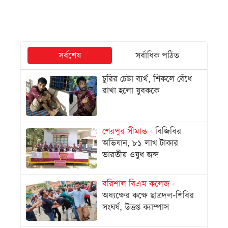
সর্বশেষ
সর্বাধিক পঠিত
চুরির চেষ্টা ব্যর্থ, শিকলে বেঁধে
রাখা হলো যুবককে
শেরপুর সীমান্ত
বিজিবির
অভিযান, ৮১ লাখ টাকার
ভারতীয় ওষুধ জব্দ
বরিশাল বিএম কলেজ
অধ্যক্ষের কক্ষে ছাত্রদল-শিবির
সংঘর্ষ, উত্তপ্ত ক্যাম্পাস