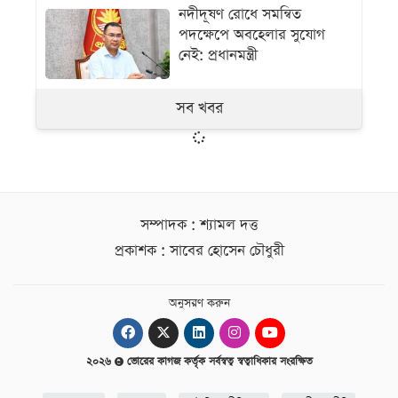
নদীদূষণ রোধে সমন্বিত
পদক্ষেপে অবহেলার সুযোগ
নেই: প্রধানমন্ত্রী
সব খবর
সম্পাদক : শ্যামল দত্ত
প্রকাশক : সাবের হোসেন চৌধুরী
অনুসরণ করুন
২০২৬
ভোরের কাগজ কর্তৃক সর্বস্বত্ব স্বত্বাধিকার সংরক্ষিত