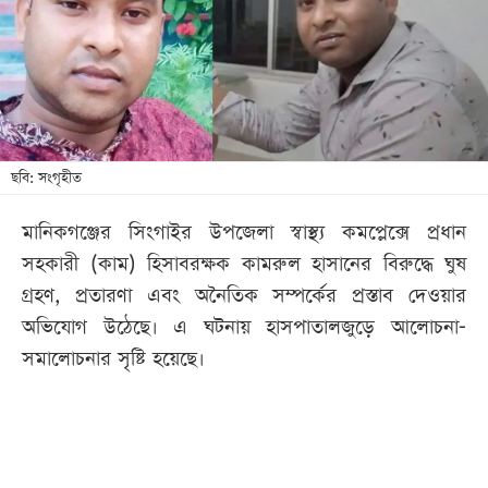
খেলা
বিনোদন
লাইফ
স্টাইল
শিক্ষা
ছবি: সংগৃহীত
তথ্যপ্রযুক্তি
মানিকগঞ্জের সিংগাইর উপজেলা স্বাস্থ্য কমপ্লেক্সে প্রধান
সব
সহকারী (কাম) হিসাবরক্ষক কামরুল হাসানের বিরুদ্ধে ঘুষ
বিভাগ
গ্রহণ, প্রতারণা এবং অনৈতিক সম্পর্কের প্রস্তাব দেওয়ার
অভিযোগ উঠেছে। এ ঘটনায় হাসপাতালজুড়ে আলোচনা-
ছবি
সমালোচনার সৃষ্টি হয়েছে।
ভিডিও
আর্কাইভ