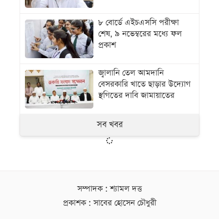
৮ বোর্ডে এইচএসসি পরীক্ষা
শেষ, ৯ নভেম্বরের মধ্যে ফল
প্রকাশ
জ্বালানি তেল আমদানি
বেসরকারি খাতে ছাড়ার উদ্যোগ
স্থগিতের দাবি জামায়াতের
সব খবর
সম্পাদক : শ্যামল দত্ত
প্রকাশক : সাবের হোসেন চৌধুরী