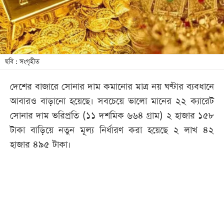
খেলা
বিনোদন
লাইফ
স্টাইল
ছবি : সংগৃহীত
শিক্ষা
দেশের বাজারে সোনার দাম কমানোর মাত্র নয় ঘণ্টার ব্যবধানে
তথ্যপ্রযুক্তি
আবারও বাড়ানো হয়েছে। সবচেয়ে ভালো মানের ২২ ক্যারেট
সব
সোনার দাম ভরিপ্রতি (১১ দশমিক ৬৬৪ গ্রাম) ২ হাজার ১৫৮
বিভাগ
টাকা বাড়িয়ে নতুন মূল্য নির্ধারণ করা হয়েছে ২ লাখ ৪২
হাজার ৪৯৫ টাকা।
ছবি
ভিডিও
আর্কাইভ