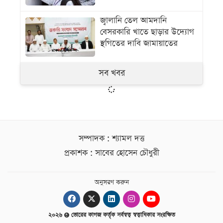
জ্বালানি তেল আমদানি
বেসরকারি খাতে ছাড়ার উদ্যোগ
স্থগিতের দাবি জামায়াতের
সব খবর
সম্পাদক : শ্যামল দত্ত
প্রকাশক : সাবের হোসেন চৌধুরী
অনুসরণ করুন
২০২৬
ভোরের কাগজ কর্তৃক সর্বস্বত্ব স্বত্বাধিকার সংরক্ষিত