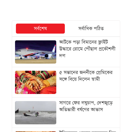
সর্বশেষ
সর্বাধিক পঠিত
আটকে পড়া বিমানের ফ্লাইট
উদ্ধারে রোমে পৌঁছাল প্রকৌশলী
দল
৫ সন্তানের জননীকে প্রেমিকের
সঙ্গে বিয়ে দিলেন স্বামী
সাগরে ফের লঘুচাপ, দেশজুড়ে
অতিভারী বর্ষণের আভাস