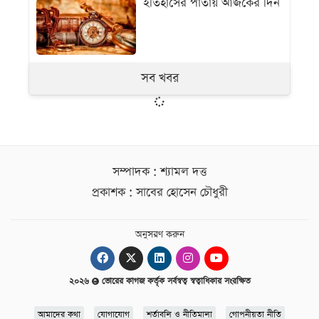
ইতিহাসের পাতায় আজকের দিন
সব খবর
সম্পাদক : শ্যামল দত্ত
প্রকাশক : সাবের হোসেন চৌধুরী
অনুসরণ করুন
২০২৬
ভোরের কাগজ কর্তৃক সর্বস্বত্ব স্বত্বাধিকার সংরক্ষিত
আমাদের কথা
যোগাযোগ
শর্তাবলি ও নীতিমালা
গোপনীয়তা নীতি