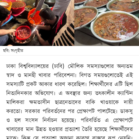
খেলা
বিনোদন
লাইফ
স্টাইল
শিক্ষা
ছবি: সংগৃহীত
তথ্যপ্রযুক্তি
ঢাকা বিশ্ববিদ্যালয়ের (ঢাবি) মৌলিক সমস্যাগুলোর অন্যতম
সব
স্বাদ ও মানহী খাবার পরিবেশনা। বিগত সময়গুলোতেই এই
বিভাগ
সমস্যাটি প্রকট আকার ধারণ করেছিল। শিক্ষার্থীদের এটি ছিল
নিত্যদিনকার অভিযোগ। এ অবস্থার জন্য তৎকালীন ক্যান্টিন
ছবি
মালিকরা ক্ষমতাসীন ছাত্রনেতাদের বাকি খাওয়াকে দায়ী
করতো। সরকার পরিবর্তনের পর প্রেক্ষাপট পালটেছে। ডাকসু
ভিডিও
ও হল সংসদ নির্বাচন হয়েছে। পরিবর্তিত এ প্রেক্ষাপটে
খাবারের মান উন্নত হওয়ার প্রত্যাশা তৈরি হয়েছে শিক্ষার্থীদের
আর্কাইভ
মাঝে। কিন্তু সে প্রত্যাশা অজানা কারণে বাস্তবে রূপ নেয়নি।