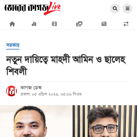
×
সরকার
নতুন দায়িত্বে মাহদী আমিন ও ছালেহ
শিবলী
প্রচ্ছদ
জাতীয়
কাগজ ডেস্ক
প্রকাশ: ০৫ এপ্রিল ২০২৬, ০৫:২৬ পিএম
রাজনীতি
অর্থনীতি
আন্তর্জাতিক
সারাদেশ