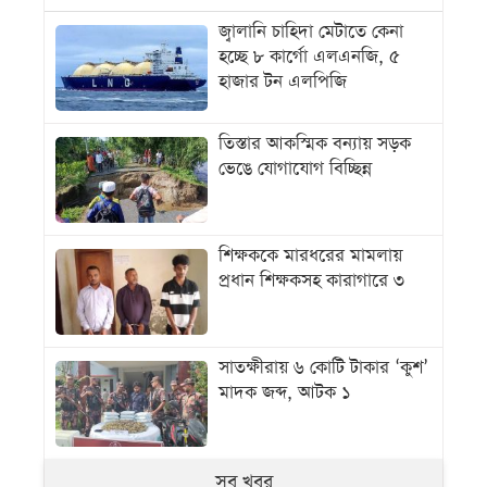
জ্বালানি চাহিদা মেটাতে কেনা
হচ্ছে ৮ কার্গো এলএনজি, ৫
হাজার টন এলপিজি
তিস্তার আকস্মিক বন্যায় সড়ক
ভেঙে যোগাযোগ বিচ্ছিন্ন
শিক্ষককে মারধরের মামলায়
প্রধান শিক্ষকসহ কারাগারে ৩
সাতক্ষীরায় ৬ কোটি টাকার ‘কুশ’
মাদক জব্দ, আটক ১
সব খবর