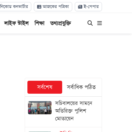
িকোড কনভার্টার
আজকের পত্রিকা
ই-পেপার
লাইফ স্টাইল
শিক্ষা
তথ্যপ্রযুক্তি
সর্বশেষ
সর্বাধিক পঠিত
সচিবালয়ের সামনে
অতিরিক্ত পুলিশ
মোতায়েন