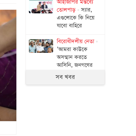
আইজিপির মন্তব্যে
তোলপাড়
স্যার,
এগুলোকে কি নিয়ে
যাবো বাহিরে
বিরোধীদলীয় নেতা
‘আমরা কাউকে
অসম্মান করতে
আসিনি, জনগণের
দাবি নিয়ে এসেছি’
সব খবর
সচিবালয় অভিমুখে
১১ দলীয় ঐক্যের
পদযাত্রা আটকে দিলো
পুলিশ
১১ দলের লংমার্চ