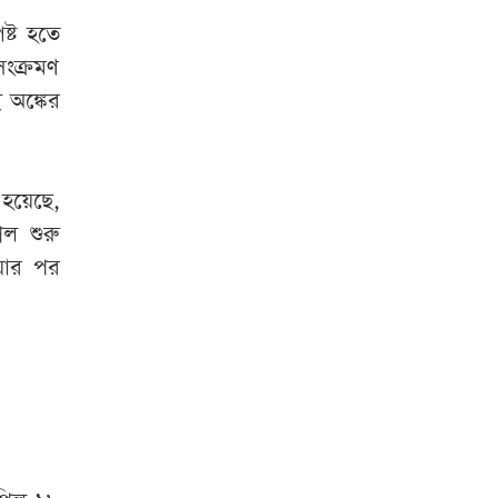
কর্মসূচি ঘোষণা
ষ্ট হতে
সরকারি ডকুমেন্টরির
ংক্রমণ
কড়া সমালোচনা করে
 অঙ্কের
যে বার্তা দিলেন
নুসরাত
 হয়েছে,
রাষ্ট্রপতি নির্বাচনের
ভোটার তালিকা
িল শুরু
ইসিতে পাঠিয়েছে
য়ার পর
সংসদ
সিলেটে হাম উপসর্গে
আরো দুই শিশুর মৃত্যু
ডিএমপির নিয়মিত
অভিযানে গ্রেপ্তার ৪৬৬