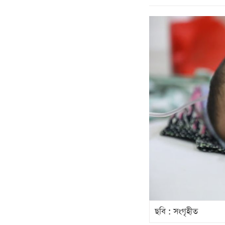
ছবি : সংগৃহীত