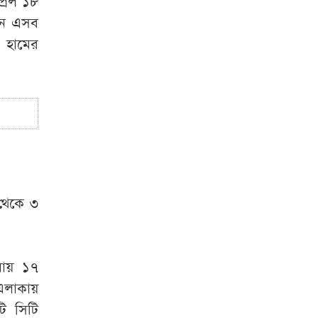
্রিল ১৮
সাদ্দাম-ইনানকে ফোনে
ানে এসব
হামলার নির্দেশ দেন
ও হামের
ওবায়দুল কাদের
 থেকে ৩
লায় ১৭
 এলাকায়
ি সিটি