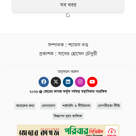
সব খবর
সম্পাদক : শ্যামল দত্ত
প্রকাশক : সাবের হোসেন চৌধুরী
অনুসরণ করুন
২০২৬
ভোরের কাগজ কর্তৃক সর্বস্বত্ব স্বত্বাধিকার সংরক্ষিত
আমাদের কথা
যোগাযোগ
শর্তাবলি ও নীতিমালা
গোপনীয়তা নীতি
বিজ্ঞাপন মূল্য তালিকা