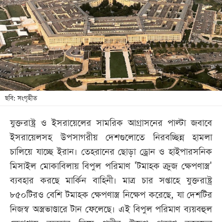
খেলা
বিনোদন
লাইফ
স্টাইল
শিক্ষা
তথ্যপ্রযুক্তি
ছবি: সংগৃহীত
সব
যুক্তরাষ্ট্র ও ইসরায়েলের সামরিক আগ্রাসনের পাল্টা জবাবে
বিভাগ
ইসরায়েলসহ উপসাগরীয় দেশগুলোতে নিরবচ্ছিন্ন হামলা
চালিয়ে যাচ্ছে ইরান। তেহরানের ছোড়া ড্রোন ও হাইপারসনিক
ছবি
মিসাইল মোকাবিলায় বিপুল পরিমাণ 'টমাহক ক্রুজ ক্ষেপণাস্ত্র'
ব্যবহার করছে মার্কিন বাহিনী। মাত্র চার সপ্তাহে যুক্তরাষ্ট্র
ভিডিও
৮৫০টিরও বেশি টমাহক ক্ষেপণাস্ত্র নিক্ষেপ করেছে, যা দেশটির
নিজস্ব অস্ত্রভাণ্ডারে টান ফেলেছে। এই বিপুল পরিমাণ ব্যয়বহুল
আর্কাইভ