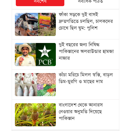
সর্বশেষ
সর্বাধিক পঠিত
ফাঁকা সড়কে দুই বাসই
দ্রুতগতিতে চলছিল, চালকদের
চোখে ছিল ঘুম: পুলিশ
দুই বছরের জন্য নিষিদ্ধ
পাকিস্তানের অলরাউন্ডার হামজা
নাজার
কাঁচা মরিচে মিলল স্বস্তি, বাড়ল
ডিম-মুরগি ও মাছের দাম
বাংলাদেশ থেকে আনারস
নেওয়ার অনুমতি দিয়েছে
পাকিস্তান