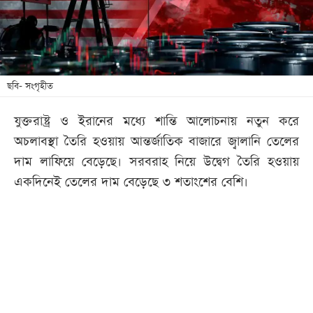
খেলা
বিনোদন
লাইফ
স্টাইল
ছবি- সংগৃহীত
শিক্ষা
যুক্তরাষ্ট্র ও ইরানের মধ্যে শান্তি আলোচনায় নতুন করে
তথ্যপ্রযুক্তি
অচলাবস্থা তৈরি হওয়ায় আন্তর্জাতিক বাজারে জ্বালানি তেলের
সব
দাম লাফিয়ে বেড়েছে। সরবরাহ নিয়ে উদ্বেগ তৈরি হওয়ায়
বিভাগ
একদিনেই তেলের দাম বেড়েছে ৩ শতাংশের বেশি।
ছবি
ভিডিও
আর্কাইভ