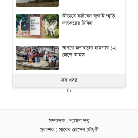
কীভাবে কাটবেন জুলাই স্মৃতি
জাদুঘরের টিকিট
সাগরে জলদস্যুর হামলায় ১২
জেলে আহত
সব খবর
সম্পাদক : শ্যামল দত্ত
প্রকাশক : সাবের হোসেন চৌধুরী