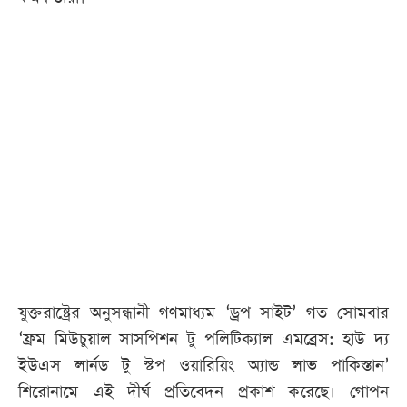
যুক্তরাষ্ট্রের অনুসন্ধানী গণমাধ্যম ‘ড্রপ সাইট’ গত সোমবার
‘ফ্রম মিউচুয়াল সাসপিশন টু পলিটিক্যাল এমব্রেস: হাউ দ্য
ইউএস লার্নড টু স্টপ ওয়ারিয়িং অ্যান্ড লাভ পাকিস্তান’
শিরোনামে এই দীর্ঘ প্রতিবেদন প্রকাশ করেছে। গোপন