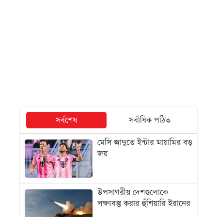
সর্বশেষ
সর্বাধিক পঠিত
মেসি জাদুতে ইন্টার মায়ামির বড়
জয়
উপসাগরীয় দেশগুলোকে
লক্ষ্যবস্তু করার হুঁশিয়ারি ইরানের