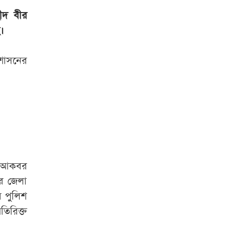
রাষ্ট্রপতি হতে লাগবে
ীদ বীর
যেসব যোগ্যতা
ে।
রাষ্ট্রপতি নির্বাচনের
রশাসনের
ভোটার তালিকা প্রকাশ
বিটিভির মহাপরিচালক
হলেন কাজী জেসিন
চুরির চেষ্টা ব্যর্থ,
শিকলে বেঁধে রাখা
হলো যুবককে
ডি আকবর
ের জেলা
শেরপুর সীমান্ত
র পুলিশ
বিজিবির অভিযান, ৮১
লাখ টাকার ভারতীয়
তিরিক্ত
ওষুধ জব্দ