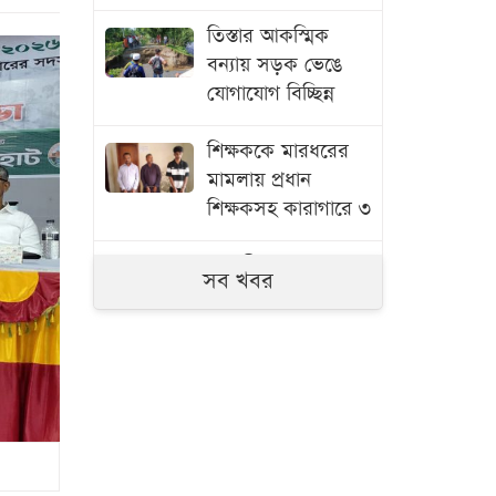
তিস্তার আকস্মিক
বন্যায় সড়ক ভেঙে
যোগাযোগ বিচ্ছিন্ন
শিক্ষককে মারধরের
মামলায় প্রধান
শিক্ষকসহ কারাগারে ৩
সাতক্ষীরায় ৬ কোটি
সব খবর
টাকার ‘কুশ’ মাদক
জব্দ, আটক ১
জুলাই গণঅভ্যুত্থানের
তথ্যচিত্রে ত্রুটি,
মুক্তিযুদ্ধ মন্ত্রণালয়ের
দুঃখ প্রকাশ