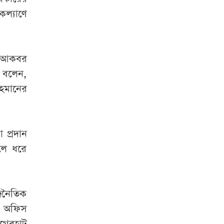
কল্যাণে
ডি আকবর
 বলেন,
রহমানের
 প্রদান
লে ধরে
াজনৈতিক
কল অফিস