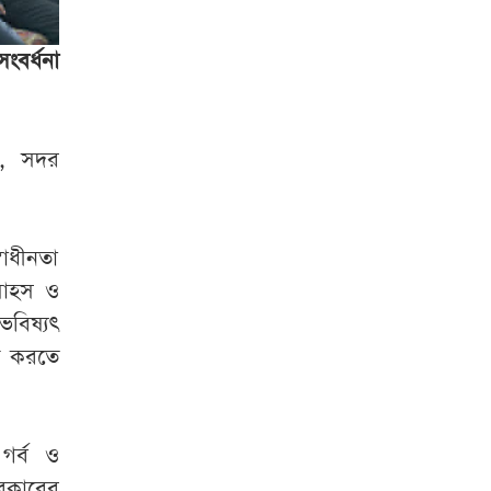
ংবর্ধনা
ধা, সদর
বাধীনতা
 সাহস ও
বিষ্যৎ
াজ করতে
গর্ব ও
সরকারের