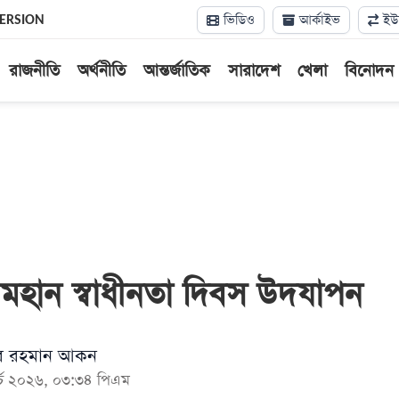
ভিডিও
আর্কাইভ
ইউন
VERSION
রাজনীতি
অর্থনীতি
আন্তর্জাতিক
সারাদেশ
খেলা
বিনোদন
 মহান স্বাধীনতা দিবস উদযাপন
ুর রহমান আকন
ার্চ ২০২৬, ০৩:৩৪ পিএম