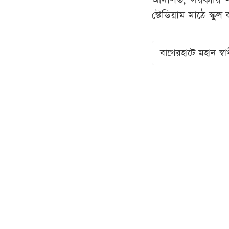
আদালত, সরকারি - 
স্টেডিয়াম মাঠে স্কু
বাগেরহাটে মহান স্