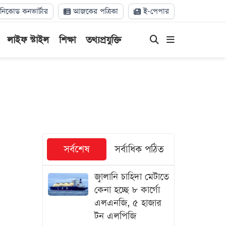
িকোড কনভার্টার
আজকের পত্রিকা
ই-পেপার
লাইফ স্টাইল
শিক্ষা
তথ্যপ্রযুক্তি
সর্বশেষ
সর্বাধিক পঠিত
জ্বালানি চাহিদা মেটাতে
কেনা হচ্ছে ৮ কার্গো
এলএনজি, ৫ হাজার
টন এলপিজি