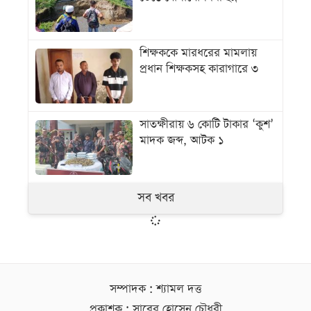
শিক্ষককে মারধরের মামলায়
প্রধান শিক্ষকসহ কারাগারে ৩
সাতক্ষীরায় ৬ কোটি টাকার ‘কুশ’
মাদক জব্দ, আটক ১
সব খবর
সম্পাদক : শ্যামল দত্ত
প্রকাশক : সাবের হোসেন চৌধুরী