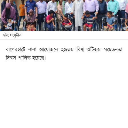
খেলা
বিনোদন
লাইফ
স্টাইল
ছবি: সংগৃহীত
শিক্ষা
বাগেরহাটে নানা আয়োজনে ২৯তম বিশ্ব অটিজম সচেতনতা
তথ্যপ্রযুক্তি
দিবস পালিত হয়েছে।
সব
বিভাগ
ছবি
ভিডিও
আর্কাইভ