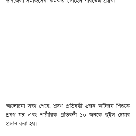
উপজেলা সমাজসেবা কর্মকর্তা সোহেল পারভেজ প্রমুখ।
আলোচনা সভা শেষে, শ্রবণ প্রতিবন্ধী ৬জন অটিজম শিশুকে
শ্রবণ যন্ত্র এবং শারীরিক প্রতিবন্ধী ১০ জনকে হুইল চেয়ার
প্রদান করা হয়।