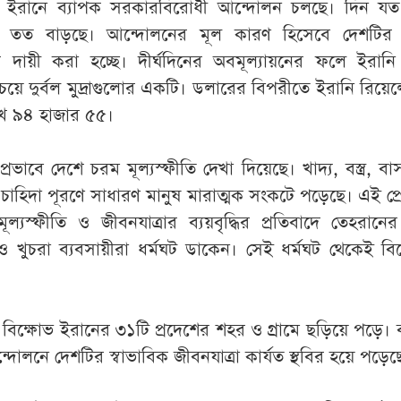
ে ইরানে ব্যাপক সরকারবিরোধী আন্দোলন চলছে। দিন যত য
তাও তত বাড়ছে। আন্দোলনের মূল কারণ হিসেবে দেশটির
 দায়ী করা হচ্ছে। দীর্ঘদিনের অবমূল্যায়নের ফলে ইরানি
বচেয়ে দুর্বল মুদ্রাগুলোর একটি। ডলারের বিপরীতে ইরানি রিয়ে
লাখ ৯৪ হাজার ৫৫।
 প্রভাবে দেশে চরম মূল্যস্ফীতি দেখা দিয়েছে। খাদ্য, বস্ত্র, বা
হিদা পূরণে সাধারণ মানুষ মারাত্মক সংকটে পড়েছে। এই প্রে
্যস্ফীতি ও জীবনযাত্রার ব্যয়বৃদ্ধির প্রতিবাদে তেহরানের 
 খুচরা ব্যবসায়ীরা ধর্মঘট ডাকেন। সেই ধর্মঘট থেকেই বি
বিক্ষোভ ইরানের ৩১টি প্রদেশের শহর ও গ্রামে ছড়িয়ে পড়ে। ব
দোলনে দেশটির স্বাভাবিক জীবনযাত্রা কার্যত স্থবির হয়ে পড়েছ