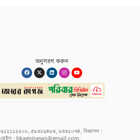
অনুসরণ করুন
 : ০৯৬১২১১২২০০, ৫৮৩১৬৪৮৩, ৮৩৩১০৭৪, বিজ্ঞাপন :
-মেইল :
bkagojnews@gmail.com
,