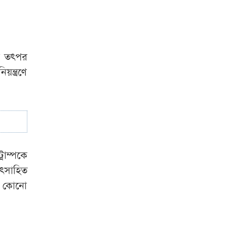
দা তৎপর
ন্ত্রণে
্রাম্পকে
উৎসাহিত
যে কোনো