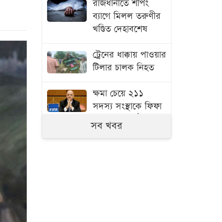
রাজধানীতে শপিং
ব্যাগে মিলল তরুণীর
খণ্ডিত দেহাবশেষ
ট্রেনের ধাক্কায় পাওয়ার
টিলার চালক নিহত
ক্ষমা চেয়ে ২১১
সদস্য সংস্থাকে ফিফা
সভাপতির চিঠি
সব খবর
বাড়িতে আমরা সমান
: জ্যোতিকা
এআই থেকে মাসে ১২
লাখ টাকা আয়ের
সহজ উপায়