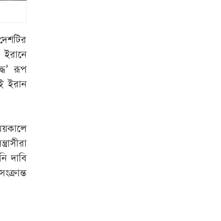
আবারও স্বর্ণের দামে
বড় লাফ
 দেশটির
মেসি জাদুতে ইন্টার
ে ইরানে
মায়ামির বড় জয়
ধে’ রূপ
যই ইরান
উপসাগরীয়
দেশগুলোকে লক্ষ্যবস্তু
করার হুঁশিয়ারি
িময়কালে
ইরানের
রাসীরা
কীভাবে কাটবেন
নি দাবি
জুলাই স্মৃতি জাদুঘরের
ংক্রান্ত
টিকিট