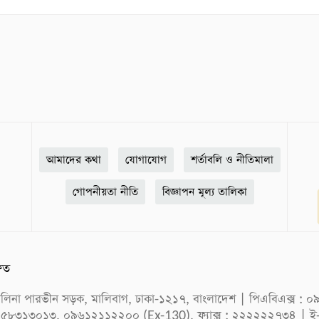
আমাদের কথা
যোগাযোগ
শর্তাবলি ও নীতিমালা
গোপনীয়তা নীতি
বিজ্ঞাপন মূল্য তালিকা
ষিত
ক সেলিনা পারভীন সড়ক, মালিবাগ, ঢাকা-১২১৭, বাংলাদেশ | পিএবিএক্স
 ৫৮৩১৩০১৩, ০৯৬১২১১২২০০ (Ex-130), ফ্যাক্স : ২২২২২২৭৩৪ | ই