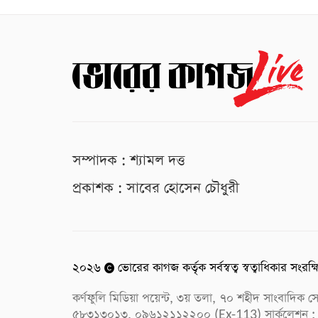
সম্পাদক : শ্যামল দত্ত
প্রকাশক : সাবের হোসেন চৌধুরী
২০২৬
ভোরের কাগজ কর্তৃক সর্বস্বত্ব স্বত্বাধিকার সংরক্
কর্ণফুলি মিডিয়া পয়েন্ট, ৩য় তলা, ৭০ শহীদ সাংবাদি
৫৮৩১৩০১৩, ০৯৬১২১১২২০০ (Ex-113) সার্কুলেশন :