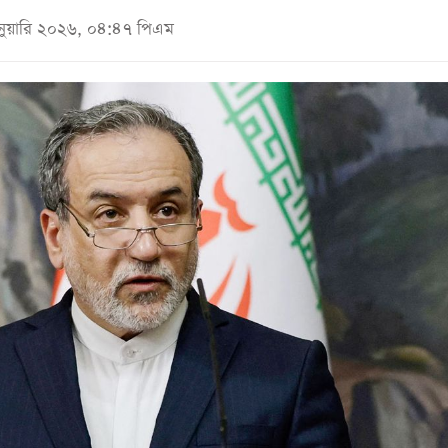
ানুয়ারি ২০২৬, ০৪:৪৭ পিএম