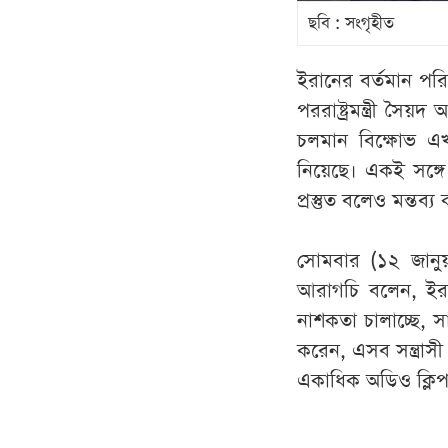
ছবি : সংগৃহীত
ইরানের বর্তমান পরিস
পররাষ্ট্রমন্ত্রী স
চলমান বিক্ষোভ এখন 
নিয়েছে। একই সঙ্গে 
প্রস্তুত বলেও মন্তব্
সোমবার (১২ জানুয়া
আরাগচি বলেন, ইরা
নাশকতা চালাচ্ছে, স
করেন, এসব সন্ত্রাসী
একাধিক অডিও ক্লি