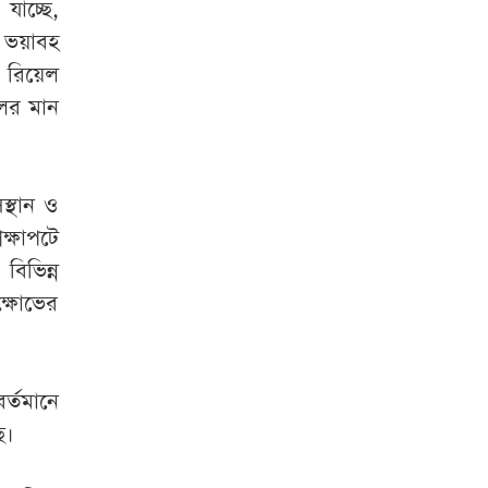
াচ্ছে,
 ভয়াবহ
 রিয়েল
লের মান
সস্থান ও
ক্ষাপটে
বিভিন্ন
ক্ষোভের
র্তমানে
ে।