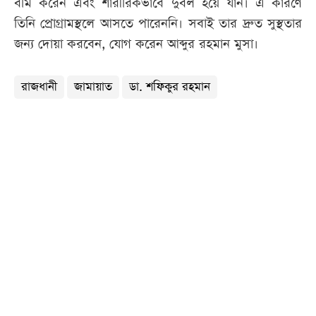
বমি করেন এবং শারীরিকভাবে দুর্বল হয়ে যান। এ কারণে
তিনি প্রোগ্রামস্থলে আসতে পারেননি। সবাই তার দ্রুত সুস্থতার
জন্য দোয়া করবেন, যোগ করেন আব্দুর রহমান মুসা।
রাজধানী
জামায়াত
ডা. শফিকুর রহমান