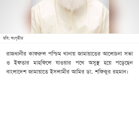
খেলা
বিনোদন
লাইফ
স্টাইল
ছবি: সংগৃহীত
শিক্ষা
রাজধানীর কাফরুল পশ্চিম থানায় জামায়াতের আলোচনা সভা
তথ্যপ্রযুক্তি
ও ইফতার মাহফিলে যাওয়ার পথে অসুস্থ হয়ে পড়েছেন
সব
বাংলাদেশ জামায়াতে ইসলামীর আমির ডা. শফিকুর রহমান।
বিভাগ
ছবি
ভিডিও
আর্কাইভ