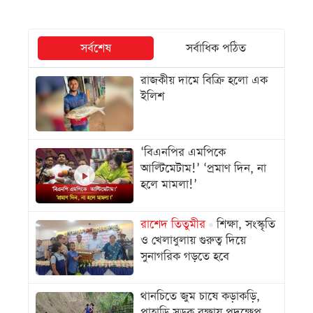
সর্বশেষ
সর্বাধিক পঠিত
রাজকীয় দামে বিক্রি হলো এক
ইলিশ
‘বিএনপির এমপিকে
আল্টিমেটাম!’ ‘প্রমাণ দিন, না
হলে মামলা!’
রাশেদ তিতুমীর
শিক্ষা, সংস্কৃতি
ও খেলাধুলায় গুরুত্ব দিয়ে
সুনাগরিক গড়তে হবে
থানচিতে জুম চাষে কড়াকড়ি,
পাহাড়ি সড়ক রক্ষায় পদক্ষেপ