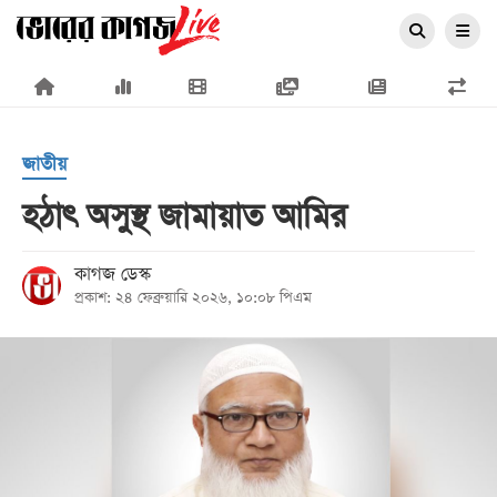
×
জাতীয়
হঠাৎ অসুস্থ জামায়াত আমির
প্রচ্ছদ
কাগজ ডেস্ক
প্রকাশ: ২৪ ফেব্রুয়ারি ২০২৬, ১০:০৮ পিএম
জাতীয়
রাজনীতি
অর্থনীতি
আন্তর্জাতিক
সারাদেশ