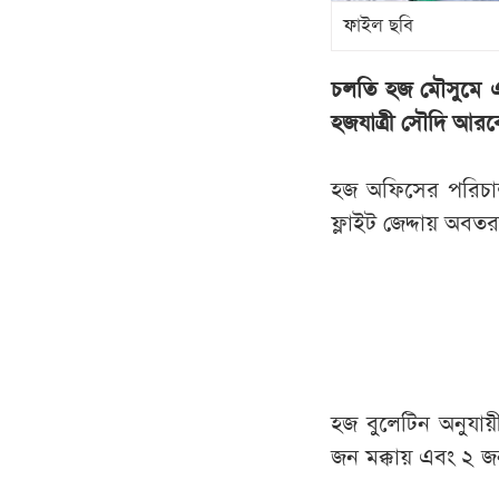
ফাইল ছবি
চলতি হজ মৌসুমে এ
হজযাত্রী সৌদি আরব
হজ অফিসের পরিচা
ফ্লাইট জেদ্দায় অবত
হজ বুলেটিন অনুযায়ী
জন মক্কায় এবং ২ জ