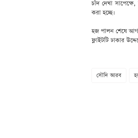
চাঁদ দেখা সাপেক্
করা হচ্ছে।
হজ পালন শেষে আগাম
ফ্লাইটটি ঢাকার উদ্দ
সৌদি আরব
হজ