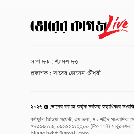
সম্পাদক : শ্যামল দত্ত
প্রকাশক : সাবের হোসেন চৌধুরী
২০২৬
ভোরের কাগজ কর্তৃক সর্বস্বত্ব স্বত্বাধিকার সংরক্
কর্ণফুলি মিডিয়া পয়েন্ট, ৩য় তলা, ৭০ শহীদ সাংবাদি
৫৮৩১৩০১৩, ০৯৬১২১১২২০০ (Ex-113) সার্কুলেশন :
bkagojadvt@gmail.com