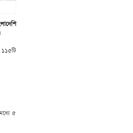
পাকিস্তানের
হাইকমিশনারের
বাসভবনে আগুন,
চলছে তদন্ত
লাদেশি
।
৭ অঞ্চলে ঝড়-বৃষ্টির
আভাস, নদীবন্দরে
 ১১৫টি
সতর্কতা
হুথিদের হামলায়
ইয়েমেনে ৩০ সেনা
নিহত
স্বরাষ্ট্রমন্ত্রী
মাদক
ব্যবসায়ীদের তালিকা
মধ্যে ৫
করা হচ্ছে
ট্রাম্প
ইরানের সঙ্গে