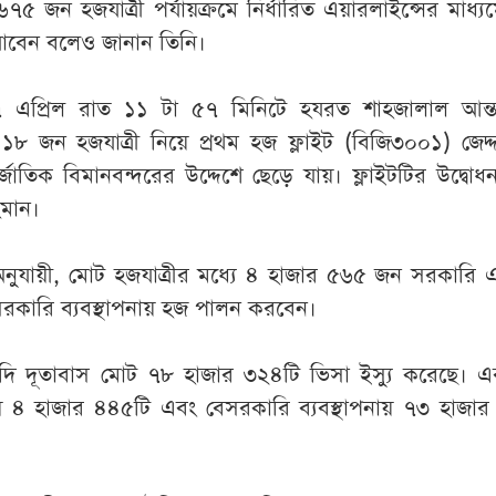
৭৫ জন হজযাত্রী পর্যায়ক্রমে নির্ধারিত এয়ারলাইন্সের মাধ্য
াবেন বলেও জানান তিনি।
প্রিল রাত ১১ টা ৫৭ মিনিটে হযরত শাহজালাল আন্তর
১৮ জন হজযাত্রী নিয়ে প্রথম হজ ফ্লাইট (বিজি৩০০১) জেদ্
্জাতিক বিমানবন্দরের উদ্দেশে ছেড়ে যায়। ফ্লাইটটির উদ্বো
রহমান।
নুযায়ী, মোট হজযাত্রীর মধ্যে ৪ হাজার ৫৬৫ জন সরকারি 
রকারি ব্যবস্থাপনায় হজ পালন করবেন।
 সৌদি দূতাবাস মোট ৭৮ হাজার ৩২৪টি ভিসা ইস্যু করেছে। এ
ায় ৪ হাজার ৪৪৫টি এবং বেসরকারি ব্যবস্থাপনায় ৭৩ হাজা