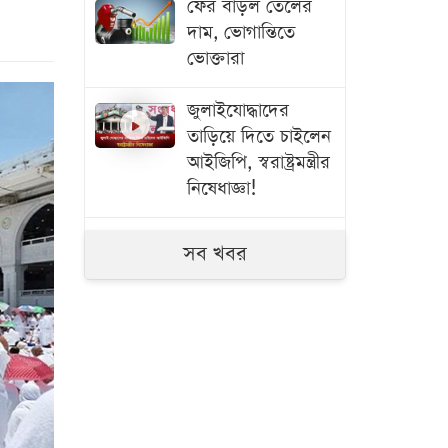
ফের বাড়ল তেলের
দাম, ভোগান্তিতে
ভোক্তারা
জুলাইযোদ্ধাদের
তাড়িয়ে দিতে চাইলেন
আইজিপি, স্বরাষ্ট্রমন্ত্রীর
নিষেধাজ্ঞা!
হাসিনা কাণ্ড: নতুন
সব খবর
করে উত্তপ্ত ঢাকা-দিল্লি
সম্পর্ক
চরাঞ্চলে যুবককে
প্রকাশ্যে গুলি করে
হত্যা