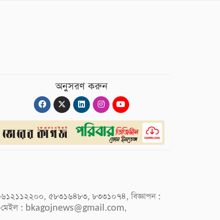
অনুসরণ করুন
 : ০৯৬১২১১২২০০, ৫৮৩১৬৪৮৩, ৮৩৩১০৭৪, বিজ্ঞাপন :
-মেইল :
bkagojnews@gmail.com
,