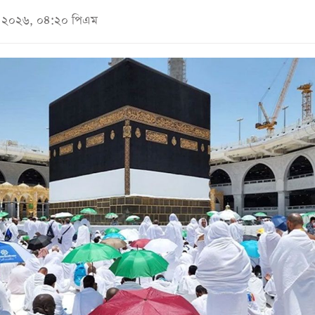
মে ২০২৬, ০৪:২০ পিএম