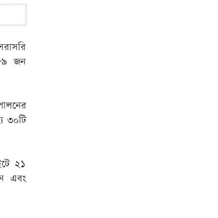
যুদ্ধটা খুব শিগগিরই
শেষ হবে
সরাসরি
৬৮৯ জন
পালনের
যে ৩০টি
াইটে ২১
জন এবং