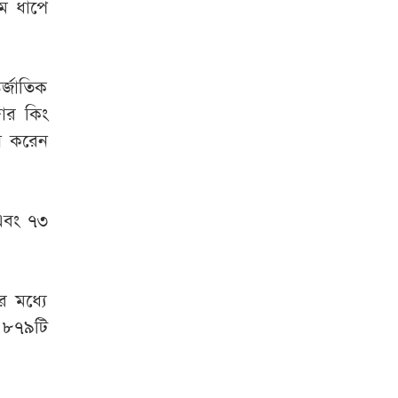
মে ধাপে
্জাতিক
দার কিং
ধন করেন
এবং ৭৩
র মধ্যে
র ৮৭৯টি