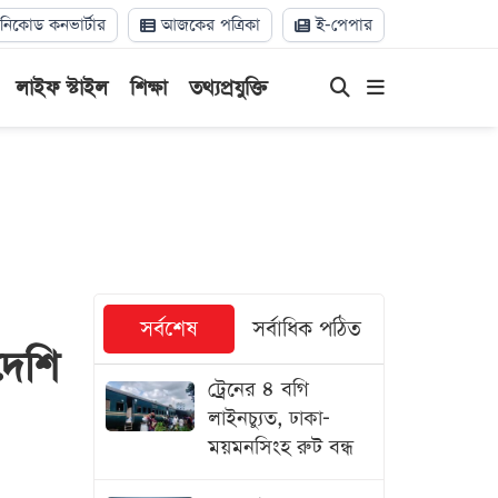
িকোড কনভার্টার
আজকের পত্রিকা
ই-পেপার
লাইফ স্টাইল
শিক্ষা
তথ্যপ্রযুক্তি
সর্বশেষ
সর্বাধিক পঠিত
দেশি
ট্রেনের ৪ বগি
লাইনচ্যুত, ঢাকা-
ময়মনসিংহ রুট বন্ধ