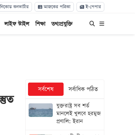
িকোড কনভার্টার
আজকের পত্রিকা
ই-পেপার
লাইফ স্টাইল
শিক্ষা
তথ্যপ্রযুক্তি
সর্বশেষ
সর্বাধিক পঠিত
তুত
যুক্তরাষ্ট্র সব শর্ত
মানলেই খুলবে হরমুজ
প্রণালি: ইরান