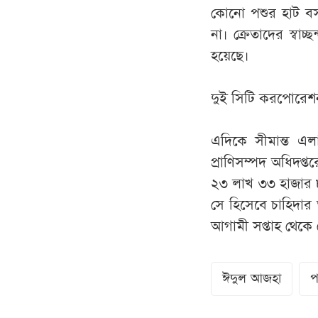
কোনো পশুর হাট বসত
না। ক্রেতাদের স্বাচ
হয়েছে।
দুই সিটি করপোরেশন
এদিকে সীমান্ত এ
প্রাণিসম্পদ অধিদপ্
২৩ লাখ ৩৩ হাজার ৮
সে হিসেবে চাহিদার 
আগামী সপ্তাহ থেকে 
ঈদুল আজহা
প