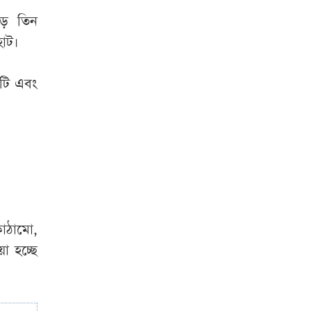
কত?
ড়ে তিন
হাওরে মাছের
হাট।
অভয়াশ্রম বাড়ানো
হবে, ইজারা প্রথা তুলে
৬টি এবং
দেওয়ার উদ্যোগ:
কৃষিমন্ত্রী
নাটোরের ঐতিহ্য
বিশ্বদরবারে তুলে
ধরতে কাজ করব:
পর্যটনমন্ত্রী
াঠামো,
‘জামায়াত-এনসিপি
য়া হচ্ছে
অস্থিতিশীল পরিস্থিতি
তৈরি করতে চায়’
অবসান ঘটছে