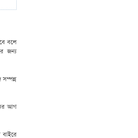
অপেক্ষার, সোমবার
এসএসসি পরীক্ষার
রেজাল্ট
ইরান সংঘাত থেকে
হবে বলে
পিছু হটার উপায়
ার জন্য
খুঁজছেন ট্রাম্পের শীর্ষ
জেনারেল
সম্পন্ন
ানির আগ
র বাইরে