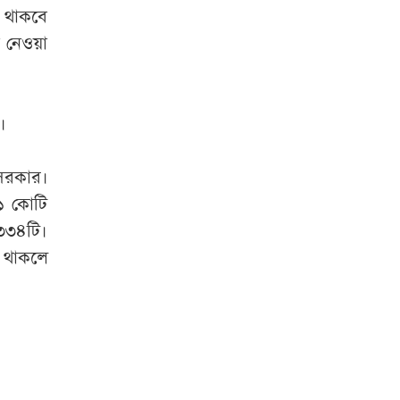
ও থাকবে
থা নেওয়া
।
সরকার।
 ১ কোটি
 ৩৩৪টি।
ক থাকলে