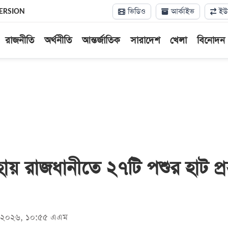
ভিডিও
আর্কাইভ
ইউন
ERSION
রাজনীতি
অর্থনীতি
আন্তর্জাতিক
সারাদেশ
খেলা
বিনোদন
 রাজধানীতে ২৭টি পশুর হাট প্রস্
মে ২০২৬, ১০:৫৫ এএম