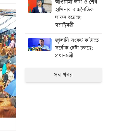
আওয়ামী লীগ ও শেখ
হাসিনার রাজনৈতিক
দাফন হয়েছে:
স্বরাষ্ট্রমন্ত্রী
জ্বালানি সংকট কাটাতে
সর্বোচ্চ চেষ্টা চলছে:
প্রধানমন্ত্রী
রাজউক চেয়ারম্যান
সব খবর
‘ভূমিকম্প ঝুঁকি
কমাতে ত্রুটিপূর্ণ
ভবনের বিরুদ্ধে ব্যবস্থা
নেওয়া হচ্ছে’
আবারও বাড়লো
স্বর্ণের দাম, ভরিতে