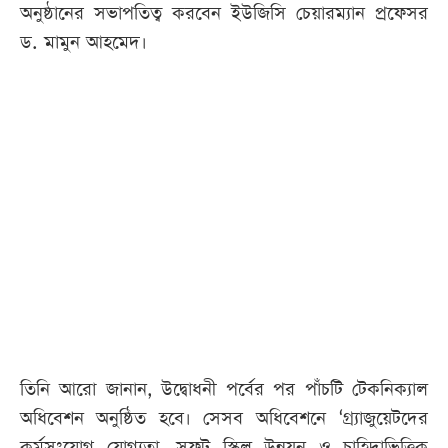
অনুষ্ঠানের সভাপতিত্ব করবেন ইউজিসি চেয়ারম্যান প্রফেসর
ড. মামুন আহমেদ।
তিনি আরো জানান, উদ্বোধনী পর্বের পর পাঁচটি টেকনিক্যাল
অধিবেশন অনুষ্ঠিত হবে। সেসব অধিবেশনে ‘গ্র্যাজুয়েটদের
কর্মসংযোগ যোগ্যতা, সফট স্কিল উন্নয়ন ও চাহিদাভিত্তিক