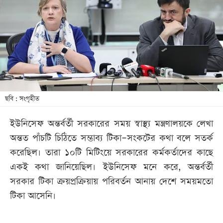
খেলা
বিনোদন
লাইফ
স্টাইল
শিক্ষা
তথ্যপ্রযুক্তি
ছবি : সংগৃহীত
সব
ইউনিসেফ অন্তর্বর্তী সরকারের সময় স্বাস্থ্য মন্ত্রণালয়কে লেখা
বিভাগ
অন্তত পাঁচটি চিঠিতে সম্ভাব্য টিকা–সংকটের কথা বলে সতর্ক
করেছিল। তারা ১০টি মিটিংয়ে সরকারের কর্মকর্তাদের কাছে
ছবি
একই কথা জানিয়েছিল। ইউনিসেফ মনে করে, অন্তর্বর্তী
সরকার টিকা ক্রয়প্রক্রিয়ায় পরিবর্তন আনায় দেশে সময়মতো
ভিডিও
টিকা আসেনি।
আর্কাইভ