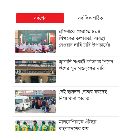
সর্বশেষ
সর্বাধিক পঠিত
হাসিনাকে ফেরাতে ৪০৪
শিক্ষকের তৎপরতা, ব্যবস্থা
নেওয়ার দাবি ঢাবি উপাচার্যের
জ্বালানি সংকটে ক্ষতিগ্রস্ত শিল্পে
ঋণের সুদ মওকুফের দাবি
সেই ছাত্রদল নেতার মরদেহ
নিয়ে থানা ঘেরাও
মালয়েশিয়াকে গুঁড়িয়ে
বাংলাদেশের জয়