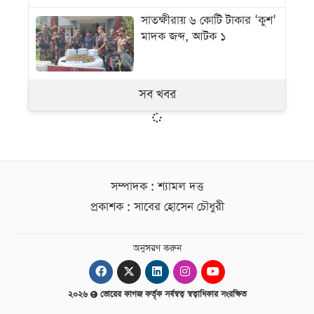
সাতক্ষীরায় ৬ কোটি টাকার ‘কুশ’
মাদক জব্দ, আটক ১
সব খবর
সম্পাদক : শ্যামল দত্ত
প্রকাশক : সাবের হোসেন চৌধুরী
অনুসরণ করুন
২০২৬
ভোরের কাগজ কর্তৃক সর্বস্বত্ব স্বত্বাধিকার সংরক্ষিত