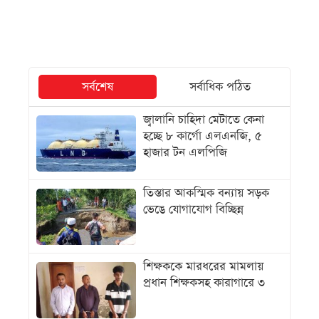
সর্বশেষ
সর্বাধিক পঠিত
জ্বালানি চাহিদা মেটাতে কেনা
হচ্ছে ৮ কার্গো এলএনজি, ৫
হাজার টন এলপিজি
তিস্তার আকস্মিক বন্যায় সড়ক
ভেঙে যোগাযোগ বিচ্ছিন্ন
শিক্ষককে মারধরের মামলায়
প্রধান শিক্ষকসহ কারাগারে ৩