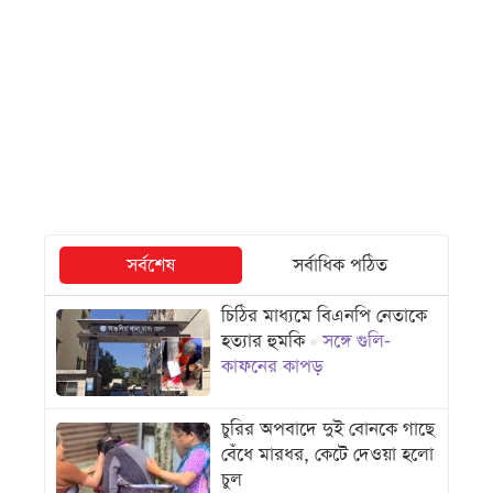
সর্বশেষ
সর্বাধিক পঠিত
চিঠির মাধ্যমে বিএনপি নেতাকে
হত্যার হুমকি
সঙ্গে গুলি-
কাফনের কাপড়
চুরির অপবাদে দুই বোনকে গাছে
বেঁধে মারধর, কেটে দেওয়া হলো
চুল