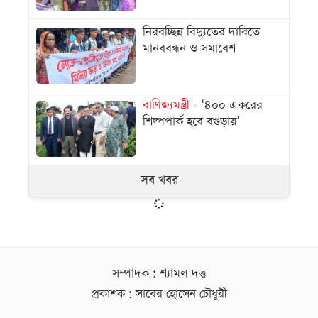
নিরবচ্ছিন্ন বিদ্যুতের দাবিতে
মানববন্ধন ও সমাবেশ
বাণিজ্যমন্ত্রী
‘৪০০ একরের
শিল্পপার্ক হবে বগুড়ায়’
সব খবর
সম্পাদক : শ্যামল দত্ত
প্রকাশক : সাবের হোসেন চৌধুরী