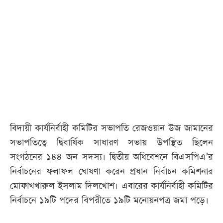
আজকের
পত্রিকা
ই-
পেপার
বিদায়ী কার্যনির্বাহী কমিটির সভাপতি রেজওয়ান উজ জামানের
সভাপতিত্বে দ্বিবার্ষিক সাধারণ সভায় উপস্থিত ছিলেন
সংগঠনের ১৪৪ জন সদস্য। দ্বিতীয় অধিবেশনে বিএসপিএ’র
নির্বাচনের ফলাফল ঘোষণা করেন প্রধান নির্বাচন কমিশনার
মোফাখখারুল ইসলাম দিলখোশ। এবারের কার্যনির্বাহী কমিটির
নির্বাচনে ১৯টি পদের বিপরীতে ১৯টি মনোয়নপত্র জমা পড়ে।