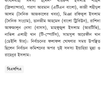
কার্যনির্বাহী সদস্য হলেন- খায়রুল ইসলাম শাহীন
(ফ্রিল্যান্সার), পরাগ আরমান (এটিএন বাংলা), কাজী শহীদুল
আলম (দৈনিক আজকালের খবর), মিঞা রফিকুল ইসলাম
(দৈনিক সংগ্রাম), তানজীম আহমেদ (বাংলা ট্রিবিউন), রাশিদা
আফজালুন নেসা (বাসস), মাহফুজুল ইসলাম (আরটিভি),
নাভিল এলাহী খান (টি-স্পোর্টস), সামসুল আরেফীন খান
(ডেইলি স্টার)। নির্বাচনের ফলাফল ঘোষণার সময় উপস্থিত
ছিলেন নির্বাচন কমিশনের অপর দুই সদস্য ইয়াহিয়া মুন্না ও
রাহেনুর ইসলাম।
বিএসপিএ