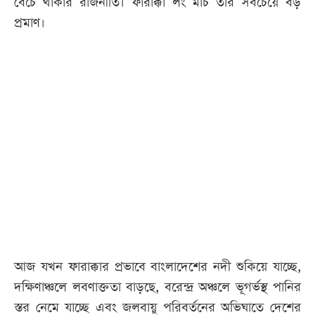
বেঁচে থাকার রাজনীতি। ফারাক্কা লং মার্চ তার সবচেয়ে বড়
প্রমাণ।
আজকের
পত্রিকা
ই-
পেপার
আজ যখন ফারাক্কার প্রভাবে বাংলাদেশের নদী শুকিয়ে যাচ্ছে,
দক্ষিণাঞ্চলে লবণাক্ততা বাড়ছে, বরেন্দ্র অঞ্চলে ভূগর্ভস্থ পানির
স্তর নেমে যাচ্ছে এবং জলবায়ু পরিবর্তনের অভিঘাতে দেশের