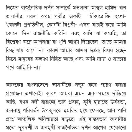
নিজের রাজনৈতিক দর্শন সম্পর্কে মওলানা আব্দুল হামিদ খান
ভাসানীর সরল অথচ গভীর একটি স্বীকারোক্তি হলো-
‘কোনটা প্রগতিশীল, কোনটা বিপ্লবী- এসব যাচাই করে আমি
কোনো দিন রাজনীতি করিনি। বরং আমি যা করেছি, তা
বিশ্লেষণ করে আপনারা যা খুশি আখ্যা দিয়েছেন। তাতে আমার
কিছু যায় আসে না। কারণ আমার আসল দ্রষ্টব্য বিষয় হচ্ছে-
কিসে মানুষের কল্যাণ নিহিত আছে এবং আমি ন্যায় ও সত্যের
পথে আছি কি না।’
আজকের বাংলাদেশে ভাসানীকে নতুন করে স্মরণ করার
প্রয়োজন এখানেই। কারণ আমরা এমন এক সময়ে দাঁড়িয়ে
আছি, যখন নদী হারাচ্ছে তার প্রবাহ, কৃষি হারাচ্ছে উর্বরতা,
জলবায়ু পরিবর্তন উপকূলকে হুমকির মুখে ফেলছে, আর পানি
প্রশ্নে আঞ্চলিক অনিশ্চয়তা বাড়ছে। এই বাস্তবতায় ভাসানীর
মতো দূরদর্শী ও জনমুখী রাজনৈতিক দর্শন আগের যেকোনো