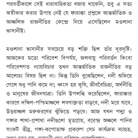
পরবর্তীকালে সেই ধারাবাহিকতা বজায় থাকেনি, তবু এ সত্য
অস্বীকার করার উপায় নেই যে ফারাক্কা প্রশ্নকে আন্তর্জাতিক ও
আঞ্চলিক রাজনীতির কেন্দ্রে নিয়ে এসেছিলেন মওলানা
ভাসানীই।
মওলানা ভাসানীর সবচেয়ে বড় শক্তি ছিল তাঁর দূরদৃষ্টি।
আজকের মতো পরিবেশ বিপর্যয়, জলবায়ু পরিবর্তন কিংবা
পরিবেশগত ন্যায়বিচার তখন আন্তর্জাতিক রাজনীতির বড়
আলোচ্য বিষয় ছিল না। কিন্তু তিনি বুঝেছিলেন, নদী শুকিয়ে
গেলে শুধু পানি কমে না; ধ্বংস হয় কৃষি, জীববৈচিত্র্য, অর্থনীতি
ও মানুষের জীবনযাত্রা। তিনি উপলব্ধি করেছিলেন, ফারাক্কার
কারণে দক্ষিণ-পশ্চিমাঞ্চলে লবণাক্ততা বাড়বে, নদী মরে যাবে,
উত্তরাঞ্চল মরুকরণের ঝুঁকিতে পড়বে। আজ যখন পদ্মা ও
গঙ্গার শাখা-প্রশাখা নদীগুলো মৃতপ্রায়, বরেন্দ্র অঞ্চলে পানির
সংকট তীব্র, গঙ্গা-কপোতাক্ষ প্রকল্পে সেচ কার্যক্রম ব্যাহত,