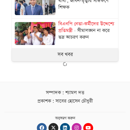
থাবা’, জীবন-মৃত্যুর সন্ধিক্ষণে
শিক্ষক
বিএনপি নেতা-কর্মীদের উদ্দেশ্যে
প্রতিমন্ত্রী
সীমালঙ্ঘন না করে
ভদ্র আচরণ করুন
সব খবর
সম্পাদক : শ্যামল দত্ত
প্রকাশক : সাবের হোসেন চৌধুরী
অনুসরণ করুন