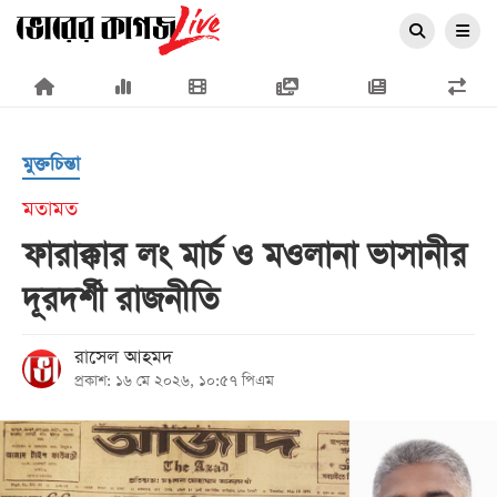
×
মুক্তচিন্তা
মতামত
ফারাক্কার লং মার্চ ও মওলানা ভাসানীর
প্রচ্ছদ
দূরদর্শী রাজনীতি
জাতীয়
রাজনীতি
রাসেল আহমদ
প্রকাশ: ১৬ মে ২০২৬, ১০:৫৭ পিএম
অর্থনীতি
আন্তর্জাতিক
সারাদেশ