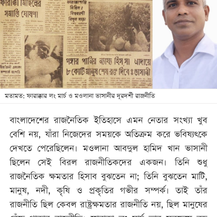
খেলা
বিনোদন
লাইফ
স্টাইল
শিক্ষা
তথ্যপ্রযুক্তি
মতামত: ফারাক্কার লং মার্চ ও মওলানা ভাসানীর দূরদর্শী রাজনীতি
সব
বাংলাদেশের রাজনৈতিক ইতিহাসে এমন নেতার সংখ্যা খুব
বিভাগ
বেশি নয়, যাঁরা নিজেদের সময়কে অতিক্রম করে ভবিষ্যৎকে
দেখতে পেরেছিলেন। মওলানা আবদুল হামিদ খান ভাসানী
ছবি
ছিলেন সেই বিরল রাজনীতিকদের একজন। তিনি শুধু
রাজনৈতিক ক্ষমতার হিসাব বুঝতেন না; তিনি বুঝতেন মাটি,
ভিডিও
মানুষ, নদী, কৃষি ও প্রকৃতির গভীর সম্পর্ক। তাই তাঁর
রাজনীতি ছিল কেবল রাষ্ট্রক্ষমতার রাজনীতি নয়, ছিল মানুষের
আর্কাইভ