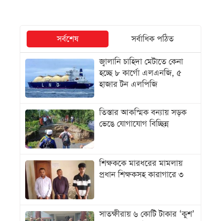
সর্বশেষ
সর্বাধিক পঠিত
জ্বালানি চাহিদা মেটাতে কেনা
হচ্ছে ৮ কার্গো এলএনজি, ৫
হাজার টন এলপিজি
তিস্তার আকস্মিক বন্যায় সড়ক
ভেঙে যোগাযোগ বিচ্ছিন্ন
শিক্ষককে মারধরের মামলায়
প্রধান শিক্ষকসহ কারাগারে ৩
সাতক্ষীরায় ৬ কোটি টাকার ‘কুশ’