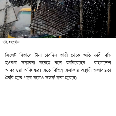
খেলা
বিনোদন
লাইফ
স্টাইল
শিক্ষা
ছবি: সংগৃহীত
তথ্যপ্রযুক্তি
সিলেট বিভাগে টানা চারদিন ভারী থেকে অতি ভারী বৃষ্টি
সব
হওয়ার সম্ভাবনা রয়েছে বলে জানিয়েছেন বাংলাদেশ
বিভাগ
আবহাওয়া অধিদপ্তর। এতে বিভিন্ন এলাকায় অস্থায়ী জলাবদ্ধতা
তৈরি হতে পারে বলেও সতর্ক করা হয়েছে।
ছবি
ভিডিও
আর্কাইভ