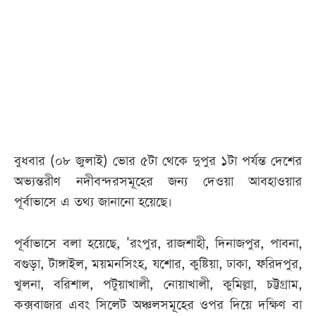
আজকের
পত্রিকা
ই-
পেপার
বুধবার (০৮ জুলাই) ভোর ৫টা থেকে দুপুর ১টা পর্যন্ত দেশের
অভ্যন্তরীণ নদীবন্দরসমূহের জন্য দেওয়া আবহাওয়ার
পূর্বাভাসে এ তথ্য জানানো হয়েছে।
পূর্বাভাসে বলা হয়েছে, 'রংপুর, রাজশাহী, দিনাজপুর, পাবনা,
বগুড়া, টাঙ্গাইল, ময়মনসিংহ, যশোর, কুষ্টিয়া, ঢাকা, ফরিদপুর,
খুলনা, বরিশাল, পটুয়াখালী, নোয়াখালী, কুমিল্লা, চট্টগ্রাম,
কক্সবাজার এবং সিলেট অঞ্চলসমূহের ওপর দিয়ে দক্ষিণ বা