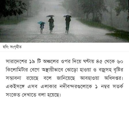
খেলা
বিনোদন
লাইফ
স্টাইল
শিক্ষা
ছবি: সংগৃহীত
তথ্যপ্রযুক্তি
সারাদেশের ১৯ টি অঞ্চলের ওপর দিয়ে ঘণ্টায় ৪৫ থেকে ৬০
সব
কিলোমিটার বেগে অস্থায়ীভাবে ঝোড়ো হাওয়া ও বজ্রসহ বৃষ্টির
বিভাগ
সম্ভাবনা রয়েছে বলে জানিয়েছে আবহাওয়া অধিদপ্তর।
একইসঙ্গে এসব এলাকার নদীবন্দরগুলোকে ১ নম্বর সতর্ক
ছবি
সংকেত দেখাতে বলা হয়েছে।
ভিডিও
আর্কাইভ