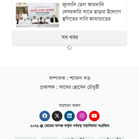
জ্বালানি তেল আমদানি
বেসরকারি খাতে ছাড়ার উদ্যোগ
স্থগিতের দাবি জামায়াতের
সব খবর
সম্পাদক : শ্যামল দত্ত
প্রকাশক : সাবের হোসেন চৌধুরী
অনুসরণ করুন
২০২৬
ভোরের কাগজ কর্তৃক সর্বস্বত্ব স্বত্বাধিকার সংরক্ষিত