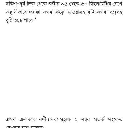
দক্ষিণ-পূর্ব দিক থেকে ঘণ্টায় ৪৫ থেকে ৬০ কিলোমিটার বেগে
অস্থায়ীভাবে দমকা অথবা ঝড়ো হাওয়াসহ বৃষ্টি অথবা বজ্রসহ
বৃষ্টি হতে পারে।'
এসব এলাকার নদীবন্দরসমূহকে ১ নম্বর সতর্ক সংকেত
দেখাতে বলা হয়েছে।