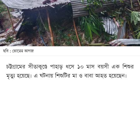
খেলা
বিনোদন
লাইফ
স্টাইল
শিক্ষা
ছবি : ভোরের কাগজ
তথ্যপ্রযুক্তি
চট্টগ্রামের সীতাকুণ্ডে পাহাড় ধসে ১০ মাস বয়সী এক শিশুর
সব
মৃত্যু হয়েছে। এ ঘটনায় শিশুটির মা ও বাবা আহত হয়েছেন।
বিভাগ
ছবি
ভিডিও
আর্কাইভ