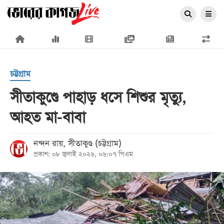
×
চট্টগ্রাম
সীতাকুণ্ডে পাহাড় ধসে শিশুর মৃত্যু,
আহত মা-বাবা
প্রচ্ছদ
জাতীয়
নন্দন রায়, সীতাকুণ্ড (চট্টগ্রাম)
প্রকাশ: ০৮ জুলাই ২০২৬, ০৬:০৭ পিএম
রাজনীতি
অর্থনীতি
আন্তর্জাতিক
সারাদেশ