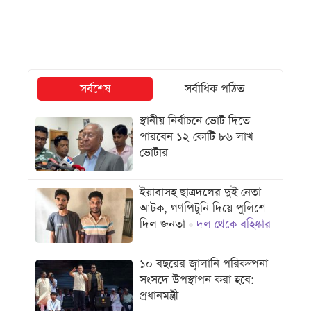
সর্বশেষ
সর্বাধিক পঠিত
স্থানীয় নির্বাচনে ভোট দিতে
পারবেন ১২ কোটি ৮৬ লাখ
ভোটার
ইয়াবাসহ ছাত্রদলের দুই নেতা
আটক, গণপিটুনি দিয়ে পুলিশে
দিল জনতা
দল থেকে বহিষ্কার
১০ বছরের জ্বালানি পরিকল্পনা
সংসদে উপস্থাপন করা হবে:
প্রধানমন্ত্রী