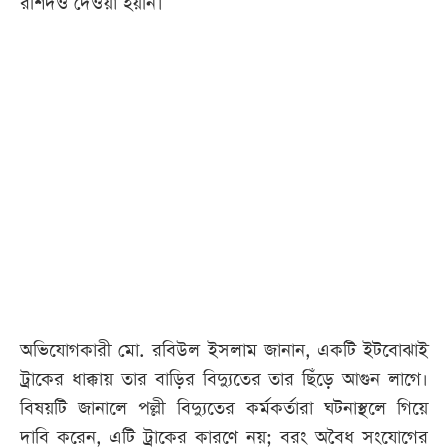
রশিদও দেওয়া হয়নি।
অভিযোগকারী মো. রবিউল ইসলাম জানান, একটি ইটবোঝাই
ট্রাকের ধাক্কায় তার বাড়ির বিদ্যুতের তার ছিঁড়ে আগুন লাগে।
বিষয়টি জানালে পল্লী বিদ্যুতের কর্মকর্তারা ঘটনাস্থলে গিয়ে
দাবি করেন, এটি ট্রাকের কারণে নয়; বরং অবৈধ সংযোগের