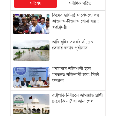
সর্বশেষ
সর্বাধিক পঠিত
কিসের হাসিনা! মাঝেমধ্যে শুধু
আওয়াজ-টাওয়াজ শোনা যায় :
স্বরাষ্ট্রমন্ত্রী
ভারি বৃষ্টির সতর্কবার্তা, ১০
জেলায় বন্যার পূর্বাভাস
গণমাধ্যম শক্তিশালী হলে
গণতন্ত্রও শক্তিশালী হবে: মির্জা
ফখরুল
রাষ্ট্রপতি নির্বাচনে জামায়াত প্রার্থী
দেবে কি না? যা জানা গেল