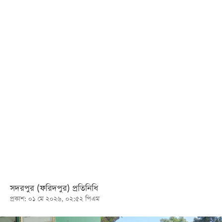
খেলা
বিনোদন
লাইফ
স্টাইল
শিক্ষা
তথ্যপ্রযুক্তি
সব
বিভাগ
ছবি
ভিডিও
সদরপুর (ফরিদপুর) প্রতিনিধি
প্রকাশ: ০১ মে ২০২৬, ০২:৫২ পিএম
আর্কাইভ