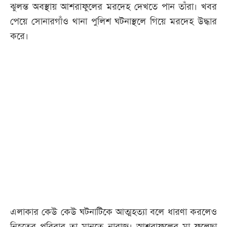
ঝুলন্ত অবস্থায় আশরাফুলের মরদেহ দেখতে পান তাঁরা। খবর
পেয়ে সোনারগাঁও থানা পুলিশ ঘটনাস্থলে গিয়ে মরদেহ উদ্ধার
করে।
এলাকার কেউ কেউ ঘটনাটিকে আত্মহত্যা বলে ধারণা করলেও
নিহতের পরিবার তা মানতে নারাজ। আশরাফুলের মা ফুলেছা