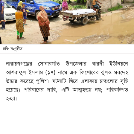
খেলা
বিনোদন
লাইফ
স্টাইল
শিক্ষা
ছবি: সংগৃহীত
তথ্যপ্রযুক্তি
নারায়ণগঞ্জের সোনারগাঁও উপজেলার বারদী ইউনিয়নে
সব
আশরাফুল ইসলাম (১৭) নামে এক কিশোরের ঝুলন্ত মরদেহ
বিভাগ
উদ্ধার করেছে পুলিশ। ঘটনাটি ঘিরে এলাকায় চাঞ্চল্যের সৃষ্টি
হয়েছে। পরিবারের দাবি, এটি আত্মহত্যা নয়; পরিকল্পিত
ছবি
হত্যা।
ভিডিও
আর্কাইভ