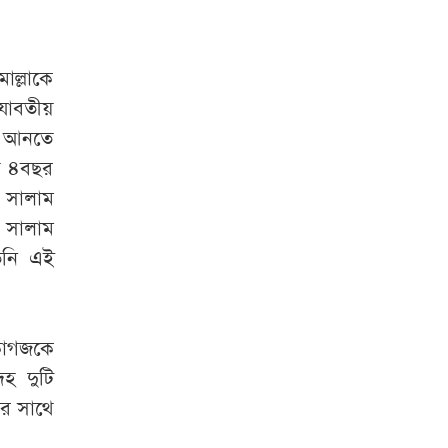
োল্লাকে
 যাবতীয়
য়ে আনতে
ত ৪বছর
 সালাম
র সালাম
তিনি এই
 কাগজকে
েহ দুটি
ার সাথে