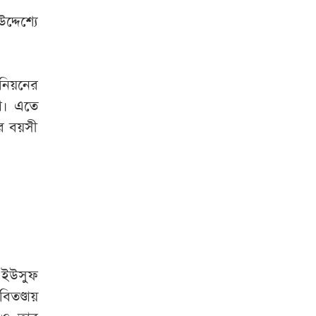
বিলুপ্ত হচ্ছে র‌্যাব,
্দেশ্যে
আসছে ‘এসআরবি’
‘আমি লজ্জিত,
িয়নের
দুঃখিত, ক্ষমাপ্রার্থী’:
রা। এতে
সাকিব ইস্যুতে আসিফ
ছর বয়সী
আকবর
মাকসুদ কামাল ও
জাফর ইকবালসহ ৮
জনের বিরুদ্ধে তদন্ত
প্রতিবেদন দাখিল
বিমানবন্দর এলাকায়
. ইউসুফ
অ্যান্টি ড্রোন সিস্টেম
স্থাপনের উদ্যোগ
িতণ্ডায়