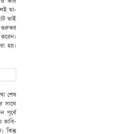
 ও তার
তিন দিনের মধ্যে
লেই মা-
গ্যাস সরবরাহ
ছোট ভাই
স্বাভাবিক হবে:
 গুরুতর
জ্বালানি মন্ত্রী
ি করেন।
করা হয়।
েখা শেষ
র সাথে
 পূর্বে
ে ভাবি-
 কিন্তু