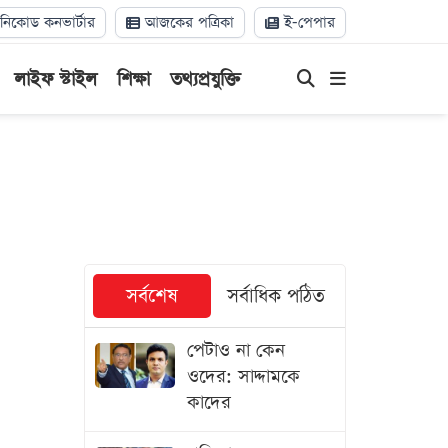
িকোড কনভার্টার
আজকের পত্রিকা
ই-পেপার
লাইফ স্টাইল
শিক্ষা
তথ্যপ্রযুক্তি
সর্বশেষ
সর্বাধিক পঠিত
পেটাও না কেন
ওদের: সাদ্দামকে
কাদের