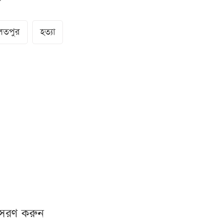
লতপুর
হত্যা
নুসরণ করুন