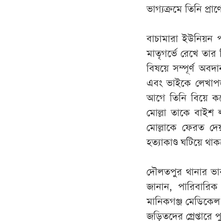
ভাগ্যক্রমে তিনি প্রাণ
বাচামারা ইউনিয়ন প
মাতৃগর্ভে রেখে তার
বিষয়ে সম্পূর্ণ অব
এবং ভাইকে লেখাপড়
আগে তিনি বিয়ে ক
মোল্লা তাকে বাইশ 
মোল্লাকে ফেরত দেয়
হত্যাকাণ্ড ঘটিয়ে 
দৌলতপুর থানার ভার
জানান, পারিবারিক 
মানিকগঞ্জ মেডিকেল
জড়িতদের গ্রেপ্তারে