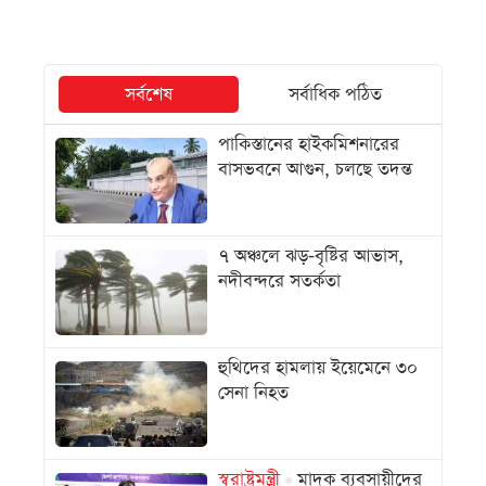
সর্বশেষ
সর্বাধিক পঠিত
পাকিস্তানের হাইকমিশনারের
বাসভবনে আগুন, চলছে তদন্ত
৭ অঞ্চলে ঝড়-বৃষ্টির আভাস,
নদীবন্দরে সতর্কতা
হুথিদের হামলায় ইয়েমেনে ৩০
সেনা নিহত
স্বরাষ্ট্রমন্ত্রী
মাদক ব্যবসায়ীদের