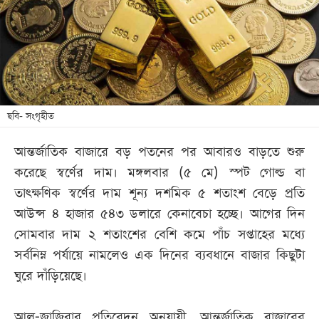
খেলা
বিনোদন
লাইফ
স্টাইল
শিক্ষা
ছবি- সংগৃহীত
তথ্যপ্রযুক্তি
আন্তর্জাতিক বাজারে বড় পতনের পর আবারও বাড়তে শুরু
সব
করেছে স্বর্ণের দাম। মঙ্গলবার (৫ মে) স্পট গোল্ড বা
বিভাগ
তাৎক্ষণিক স্বর্ণের দাম শূন্য দশমিক ৫ শতাংশ বেড়ে প্রতি
আউন্স ৪ হাজার ৫৪৩ ডলারে কেনাবেচা হচ্ছে। আগের দিন
ছবি
সোমবার দাম ২ শতাংশের বেশি কমে পাঁচ সপ্তাহের মধ্যে
সর্বনিম্ন পর্যায়ে নামলেও এক দিনের ব্যবধানে বাজার কিছুটা
ভিডিও
ঘুরে দাঁড়িয়েছে।
আর্কাইভ
আল-জাজিরার প্রতিবেদন অনুযায়ী, আন্তর্জাতিক বাজারের