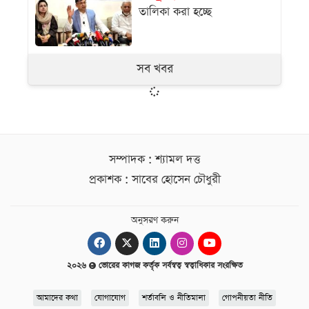
তালিকা করা হচ্ছে
সব খবর
সম্পাদক : শ্যামল দত্ত
প্রকাশক : সাবের হোসেন চৌধুরী
অনুসরণ করুন
২০২৬
ভোরের কাগজ কর্তৃক সর্বস্বত্ব স্বত্বাধিকার সংরক্ষিত
আমাদের কথা
যোগাযোগ
শর্তাবলি ও নীতিমালা
গোপনীয়তা নীতি