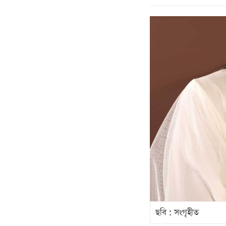
ছবি : সংগৃহীত