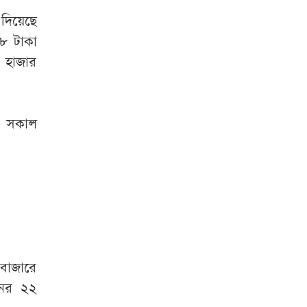
পাওয়া সেই জেসমিন
এবার সচিব
 দিয়েছে
৫৮ টাকা
ভারত সফরের সিদ্ধান্ত
৮ হাজার
প্রধানমন্ত্রী নেবেন :
পররাষ্ট্র প্রতিমন্ত্রী
াম সকাল
বিমানবন্দরে
ভিআইপি-সিআইপিসহ
সবাইকে বাধ্যতামূলক
নিরাপত্তা তল্লাশির
নির্দেশ
বাংলাদেশে যা চলছে,
তা অমানবিক : দিলীপ
 বাজারে
ঘোষ
নের ২২
ঢাকায় প্রাইভেট