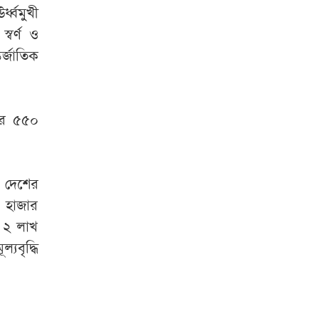
ধ্বমুখী
্বর্ণ ও
র্জাতিক
ার ৫৫০
য় দেশের
৬ হাজার
য় ২ লাখ
যবৃদ্ধি