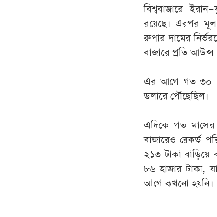
বিশ্ববাজারে ইরান–য
রয়েছে। এরপর মূল্য
রুপার দামের নির্ভর
বাজারে প্রতি আউন্স
এর আগে গত ৩০ জা
ডলারে পৌঁছেছিল।
এদিকে গত মাসের শে
বাজারেও রেকর্ড পর
২১৩ টাকা বাড়িয়ে ব
৮৬ হাজার টাকা, যা
আগে কখনো হয়নি।