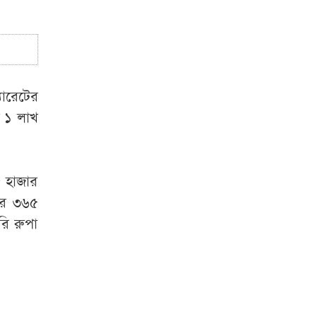
প্র্যাকটিস করার সময়
চিকিৎসককে
হাতেনাতে ধরলেন
স্বাস্থ্যমন্ত্রী
যারেটের
ভারত কেন শেখ
ম ১ লাখ
হাসিনাকে বক্তব্য
দেওয়ার সুযোগ দিল,
প্রশ্ন স্বরাষ্ট্রমন্ত্রীর
৫ হাজার
জার ৩৬৫
রি রুপা