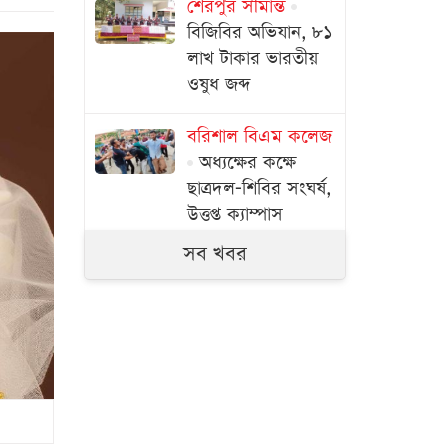
শেরপুর সীমান্ত
বিজিবির অভিযান, ৮১
লাখ টাকার ভারতীয়
ওষুধ জব্দ
বরিশাল বিএম কলেজ
অধ্যক্ষের কক্ষে
ছাত্রদল-শিবির সংঘর্ষ,
উত্তপ্ত ক্যাম্পাস
সব খবর
নদীদূষণ রোধে
সমন্বিত পদক্ষেপে
অবহেলার সুযোগ
নেই: প্রধানমন্ত্রী
‘বঙ্গবন্ধুর আদর্শের
সৈনিক’ প্রত্যয়ন