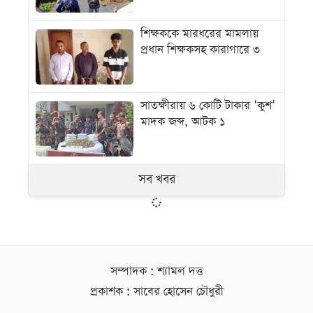
শিক্ষককে মারধরের মামলায়
প্রধান শিক্ষকসহ কারাগারে ৩
সাতক্ষীরায় ৬ কোটি টাকার ‘কুশ’
মাদক জব্দ, আটক ১
সব খবর
সম্পাদক : শ্যামল দত্ত
প্রকাশক : সাবের হোসেন চৌধুরী