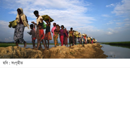
খেলা
বিনোদন
লাইফ
স্টাইল
শিক্ষা
তথ্যপ্রযুক্তি
ছবি : সংগৃহীত
সব
বিভাগ
ছবি
ভিডিও
আর্কাইভ