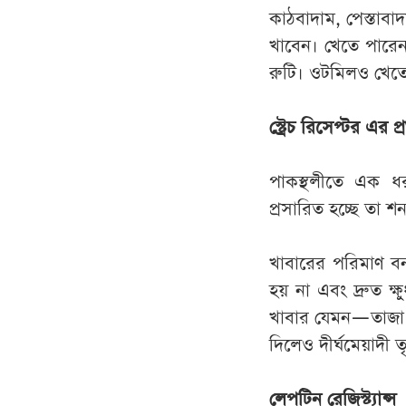
কাঠবাদাম, পেস্তাবা
খাবেন। খেতে পারে
রুটি। ওটমিলও খেত
স্ট্রেচ রিসেপ্টর এর প
পাকস্থলীতে এক ধ
প্রসারিত হচ্ছে তা শন
খাবারের পরিমাণ বন
হয় না এবং দ্রুত ক্
খাবার যেমন—তাজা স
দিলেও দীর্ঘমেয়াদী ত
লেপটিন রেজিস্ট্যান্স