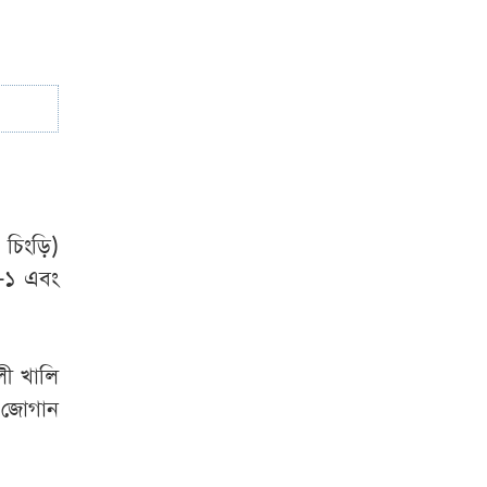
 চিংড়ি)
ি-১ এবং
লী খালি
 জোগান