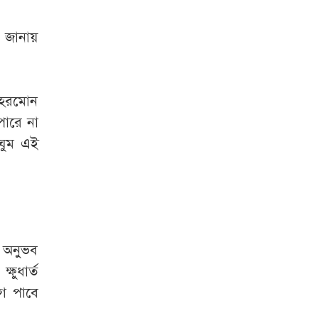
ে জানায়
ই হরমোন
পারে না
 ঘুম এই
 অনুভব
ষুধার্ত
গ পাবে