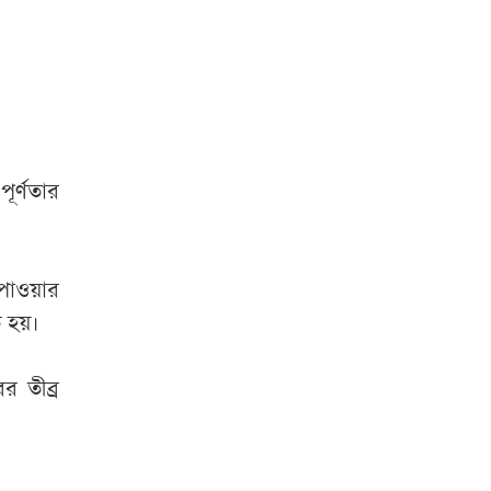
র্ণতার
 পাওয়ার
ত হয়।
র তীব্র