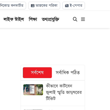
িকোড কনভার্টার
আজকের পত্রিকা
ই-পেপার
লাইফ স্টাইল
শিক্ষা
তথ্যপ্রযুক্তি
সর্বশেষ
সর্বাধিক পঠিত
কীভাবে কাটবেন
জুলাই স্মৃতি জাদুঘরের
টিকিট