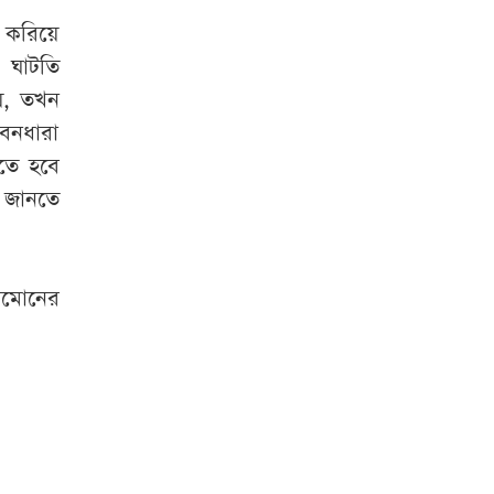
জামাই খুন, আহত ৫
ে করিয়ে
র ঘাটতি
তিন বিভাগে বন্যার
য়, তখন
শঙ্কা
ীবনধারা
ড়তে হবে
ভারী বৃষ্টি থামতে আর
 জানতে
কত দিন
রাজধানীতে বজ্রসহ
বৃষ্টির পূর্বাভাস
রমোনের
মানুষ কতটা নির্লজ্জ,
হাসিনাকে ইঙ্গিত করে
সোহেল তাজ