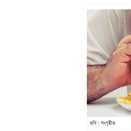
ছবি : সংগৃহীত