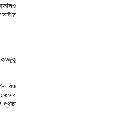
ব্রকলিও
ল আটার
কতটুকু
্রসারিত
 আয়তনের
পূর্ণতা