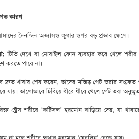
রণগত কারণ
াদের দৈনন্দিন অভ্যাসও ক্ষুধার ওপর বড় প্রভাব ফেলে।
া:
টিভি দেখে বা মোবাইল ফোন ব্যবহার করে খেলে শরীর পূ
হণ করতে পারে না।
ব দ্রুত খাবার শেষ করেন, তাদের মস্তিষ্ক পেট ভরার সংকেত
ে যায়। ভালোভাবে চিবিয়ে ধীরে ধীরে খেলে পেট ভরা অনুভূ
িক্ত স্ট্রেস শরীরে ‘কর্টিসল’ হরমোন বাড়িয়ে দেয়, যা খাবারে
।
্ত ঘুম না হলে শরীরে ক্ষুধার হরমোন ‘ঘেরলিন’ বেড়ে যায়।