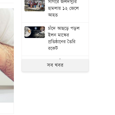
সাগরে জলদস্যুর
হামলায় ১২ জেলে
আহত
চাঁদে আছড়ে পড়ল
ইলন মাস্কের
প্রতিষ্ঠানের তৈরি
রকেট
রাজধানীতে সাবেক
সব খবর
এমপি
আখতারুজ্জামান
গ্রেপ্তার
কমলো তেলের দাম
দুই শ্বশুরের দ্বন্দ্বে