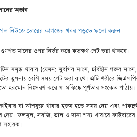
াদানের অভাব
ুগল নিউজে ভোরের কাগজের খবর পড়তে ফলো করুন
র গুণগত মানের ওপর নির্ভর করে কতক্ষণ পেট ভরা থাকবে।
রোটিন সমৃদ্ধ খাবার (যেমন: মুরগির মাংস, চর্বিহীন গরুর মাংস,
ফ্যাটের তুলনায় বেশি সময় পেট ভরা রাখে। এটি শরীরে জিএলপ
 হরমোন নিঃসরণ করে যা মস্তিষ্কে পূর্ণতার সংকেত পাঠায়।
ফাইবার বা আঁশযুক্ত খাবার হজম হতে সময় নেয় এবং পাকস্থ
ে দেয়। ফলমূল, সবজি, ডাল ও দানা শস্য খাবারে ফাইবারের
্রণে সহায়ক।