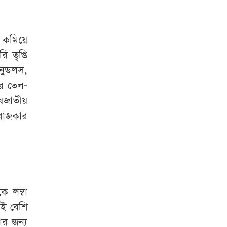
ই কমিয়ে
 তৃপ্তি
 নুডলস,
ের তেল-
িষজাতীয়
রোজকার
ে লম্বা
াই বেশি
ার জন্য