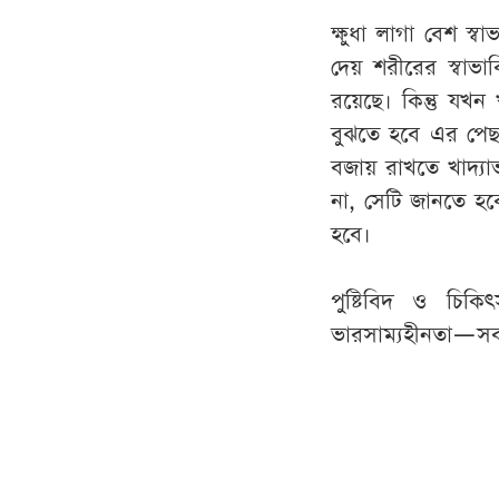
ক্ষুধা লাগা বেশ স
দেয় শরীরের স্বাভাব
রয়েছে। কিন্তু যখ
বুঝতে হবে এর পেছন
বজায় রাখতে খাদ্যা
না, সেটি জানতে 
হবে।
পুষ্টিবিদ ও চি
ভারসাম্যহীনতা—সব