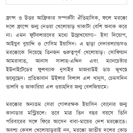
ফ্রান্স ও উত্তর আফ্রিকার সম্পর্কটা ঐতিহাসিক, ফলে মরক্কো
দলে ফ্রান্সে জন্ম নেওয়া খেলোয়াড় থাকাটা বেশি অবাক করে
না। এমন ফুটবলারদের মধ্যে উল্লেখযোগ্য– ইসা দিয়োপ,
আইয়ুব বুয়াদ্দি ও গেসিম ইয়াসিন। এ ছাড়া নেদারল্যান্ডসও
মরক্কোকে দিয়েছে তিনজন গুরুত্বপূর্ণ খেলোয়াড়। সোফিয়ান
আমরাবাত, আনাস সালাহ-এদ্দিন এবং ম্যানচেস্টার
ইউনাইটেডের ফুলব্যাক নুসাইর মাজরাউই ডাচ ভূখণ্ডে
জন্মেছেন। প্রতিভাবান উইঙ্গার বিলাল এল খানুস, চেমসদিন
তালবি ও জাকারিয়া এল ওয়াহদির জন্ম বেলজিয়ামে।
মরক্কোর অন্যতম সেরা গোলরক্ষক ইয়াসিন বোনোর জন্ম
কানাডার মন্ট্রিয়লে। তবে মাত্র তিন বছর বয়সে তিনি
পরিবারের সঙ্গে ফিরে আসেন বাবা-মায়ের দেশ মরক্কোতে।
অবশ্য কেবল খেলোয়াড়রাই নন, মরক্কো জাতীয় দলের কোচ