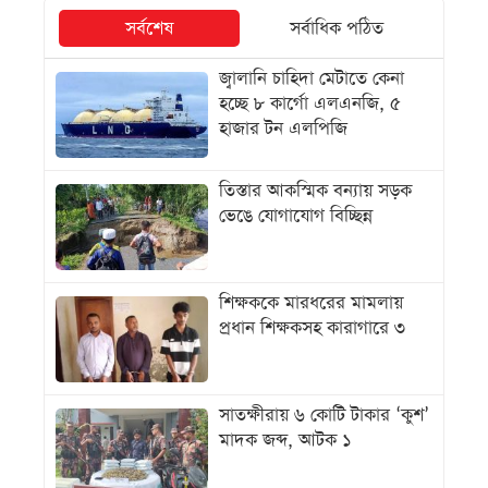
সর্বশেষ
সর্বাধিক পঠিত
জ্বালানি চাহিদা মেটাতে কেনা
হচ্ছে ৮ কার্গো এলএনজি, ৫
হাজার টন এলপিজি
তিস্তার আকস্মিক বন্যায় সড়ক
ভেঙে যোগাযোগ বিচ্ছিন্ন
শিক্ষককে মারধরের মামলায়
প্রধান শিক্ষকসহ কারাগারে ৩
সাতক্ষীরায় ৬ কোটি টাকার ‘কুশ’
মাদক জব্দ, আটক ১