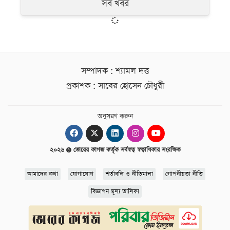
সব খবর
সম্পাদক : শ্যামল দত্ত
প্রকাশক : সাবের হোসেন চৌধুরী
অনুসরণ করুন
২০২৬
ভোরের কাগজ কর্তৃক সর্বস্বত্ব স্বত্বাধিকার সংরক্ষিত
আমাদের কথা
যোগাযোগ
শর্তাবলি ও নীতিমালা
গোপনীয়তা নীতি
বিজ্ঞাপন মূল্য তালিকা