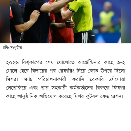
খেলা
বিনোদন
লাইফ
স্টাইল
শিক্ষা
ছবি: সংগৃহীত
তথ্যপ্রযুক্তি
২০২৬ বিশ্বকাপের শেষ ষোলোতে আর্জেন্টিনার কাছে ৩-২
সব
গোলে হেরে বিদায়ের পর রেফারিং নিয়ে ক্ষোভ উগরে দিলো
বিভাগ
মিশর। ম্যাচ পরিচালনাকারী ফরাসি রেফারি ফ্রাঁসোয়া
লেতেক্সিয়ে এবং তার সহকারী কর্মকর্তাদের বিরুদ্ধে ফিফার
ছবি
কাছে আনুষ্ঠানিক অভিযোগ করেছে মিশর ফুটবল ফেডারেশন।
ভিডিও
আর্কাইভ