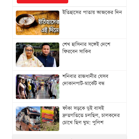
ইতিহাসের পাতায় আজকের দিন
শেখ হাসিনার সঙ্গেই দেশে
ফিরবেন সাকিব
শনিবার রাজধানীর যেসব
দোকানপাট-মার্কেট বন্ধ
ফাঁকা সড়কে দুই বাসই
দ্রুতগতিতে চলছিল, চালকদের
চোখে ছিল ঘুম: পুলিশ