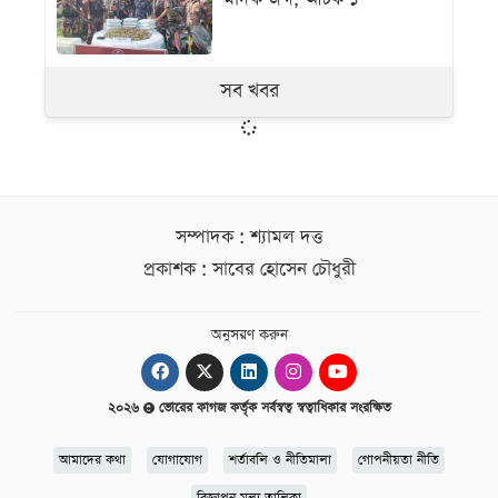
সব খবর
সম্পাদক : শ্যামল দত্ত
প্রকাশক : সাবের হোসেন চৌধুরী
অনুসরণ করুন
২০২৬
ভোরের কাগজ কর্তৃক সর্বস্বত্ব স্বত্বাধিকার সংরক্ষিত
আমাদের কথা
যোগাযোগ
শর্তাবলি ও নীতিমালা
গোপনীয়তা নীতি