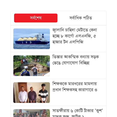
সর্বশেষ
সর্বাধিক পঠিত
জ্বালানি চাহিদা মেটাতে কেনা
হচ্ছে ৮ কার্গো এলএনজি, ৫
হাজার টন এলপিজি
তিস্তার আকস্মিক বন্যায় সড়ক
ভেঙে যোগাযোগ বিচ্ছিন্ন
শিক্ষককে মারধরের মামলায়
প্রধান শিক্ষকসহ কারাগারে ৩
সাতক্ষীরায় ৬ কোটি টাকার ‘কুশ’
মাদক জব্দ, আটক ১