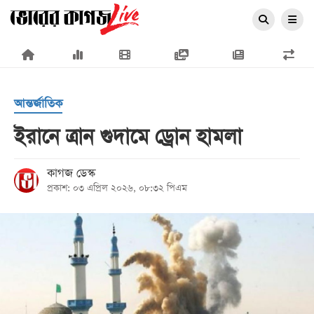
×
আন্তর্জাতিক
ইরানে ত্রান গুদামে ড্রোন হামলা
প্রচ্ছদ
কাগজ ডেস্ক
প্রকাশ: ০৩ এপ্রিল ২০২৬, ০৮:৩২ পিএম
জাতীয়
রাজনীতি
অর্থনীতি
আন্তর্জাতিক
সারাদেশ