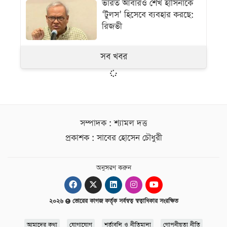
ভারত আবারও শেখ হাসিনাকে
‘টুলস’ হিসেবে ব্যবহার করছে:
রিজভী
সব খবর
সম্পাদক : শ্যামল দত্ত
প্রকাশক : সাবের হোসেন চৌধুরী
অনুসরণ করুন
২০২৬
ভোরের কাগজ কর্তৃক সর্বস্বত্ব স্বত্বাধিকার সংরক্ষিত
আমাদের কথা
যোগাযোগ
শর্তাবলি ও নীতিমালা
গোপনীয়তা নীতি