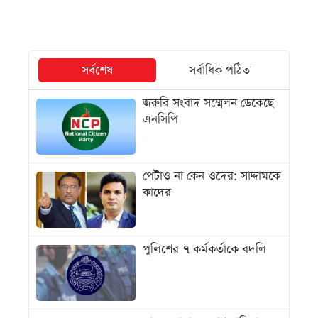
সর্বশেষ
সর্বাধিক পঠিত
জরুরি সংবাদ সম্মেলন ডেকেছে
এনসিপি
পেটাও না কেন ওদের: সাদ্দামকে
কাদের
পুলিশের ৭ কর্মকর্তাকে বদলি