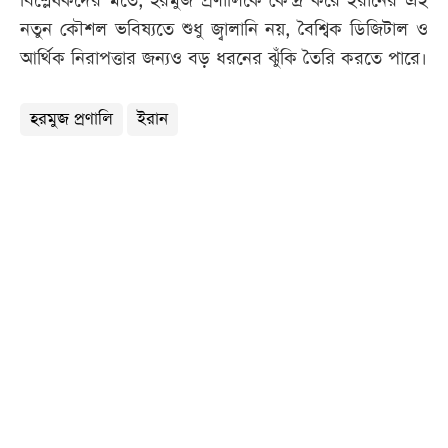
বিশ্লেষকদের মতে, হরমুজ প্রণালিকে কেন্দ্র করে ইরানের এই
নতুন কৌশল ভবিষ্যতে শুধু জ্বালানি নয়, বৈশ্বিক ডিজিটাল ও
আর্থিক নিরাপত্তার জন্যও বড় ধরনের ঝুঁকি তৈরি করতে পারে।
হরমুজ প্রণালি
ইরান