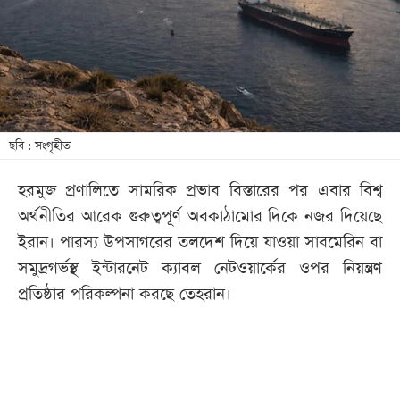
খেলা
বিনোদন
লাইফ
স্টাইল
শিক্ষা
ছবি : সংগৃহীত
তথ্যপ্রযুক্তি
হরমুজ প্রণালিতে সামরিক প্রভাব বিস্তারের পর এবার বিশ্ব
সব
অর্থনীতির আরেক গুরুত্বপূর্ণ অবকাঠামোর দিকে নজর দিয়েছে
বিভাগ
ইরান। পারস্য উপসাগরের তলদেশ দিয়ে যাওয়া সাবমেরিন বা
সমুদ্রগর্ভস্থ ইন্টারনেট ক্যাবল নেটওয়ার্কের ওপর নিয়ন্ত্রণ
ছবি
প্রতিষ্ঠার পরিকল্পনা করছে তেহরান।
ভিডিও
আর্কাইভ