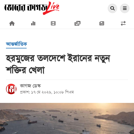
×
আন্তর্জাতিক
হরমুজের তলদেশে ইরানের নতুন
শক্তির খেলা
প্রচ্ছদ
জাতীয়
কাগজ ডেস্ক
প্রকাশ: ১৭ মে ২০২৬, ১০:০৮ পিএম
রাজনীতি
অর্থনীতি
আন্তর্জাতিক
সারাদেশ