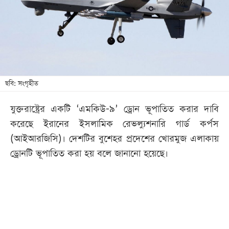
খেলা
বিনোদন
লাইফ
স্টাইল
শিক্ষা
ছবি: সংগৃহীত
তথ্যপ্রযুক্তি
যুক্তরাষ্ট্রের একটি ‘এমকিউ-৯’ ড্রোন ভূপাতিত করার দাবি
সব
করেছে ইরানের ইসলামিক রেভল্যুশনারি গার্ড কর্পস
বিভাগ
(আইআরজিসি)। দেশটির বুশেহর প্রদেশের খোরমুজ এলাকায়
ড্রোনটি ভূপাতিত করা হয় বলে জানানো হয়েছে।
ছবি
ভিডিও
আর্কাইভ