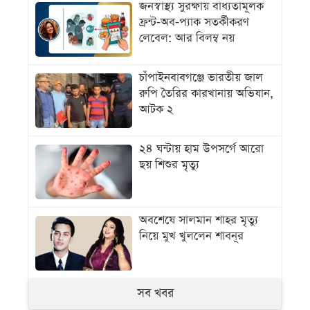
জনস্বাস্থ্য সুরক্ষায় বাধ্যতামূলক
ফ্রন্ট-অব-প্যাক সতর্কীকরণ
লেবেল: আর বিলম্ব নয়
চাঁপাইনবাবগঞ্জে ভারতীয় জাল
রুপি তৈরির কারখানায় অভিযান,
আটক ২
২৪ ঘন্টায় হাম উপসর্গে আরো
ছয় শিশুর মৃত্যু
অবশেষে সালমান শাহর মৃত্যু
নিয়ে মুখ খুললেন শাবনূর
সব খবর