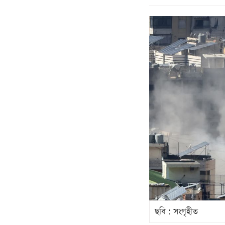
ছবি : সংগৃহীত