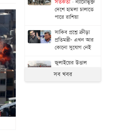
সতর্কতা
ন্যাটোভুক্ত
দেশে হামলা চালাতে
পারে রাশিয়া
সাকিব প্রশ্নে ক্রীড়া
প্রতিমন্ত্রী- এখন আর
কোনো সুযোগ নেই
জুলাইয়ের উত্তাল
দিনগুলো
সব খবর
সরকারি কর্মকর্তা-
কর্মচারীদের বেতন
বাড়ানোর বিষয়ে যা
বললেন প্রতিমন্ত্রী
শেখ হাসিনার সঙ্গে