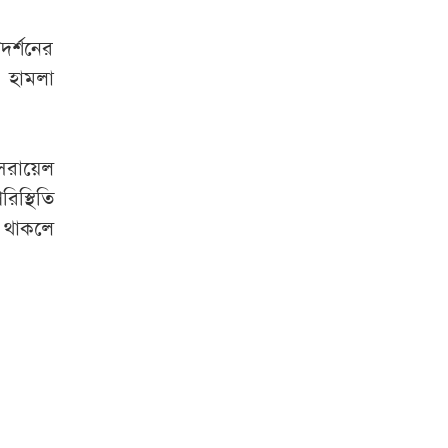
দর্শনের
 হামলা
সরায়েল
িস্থিতি
ত থাকলে