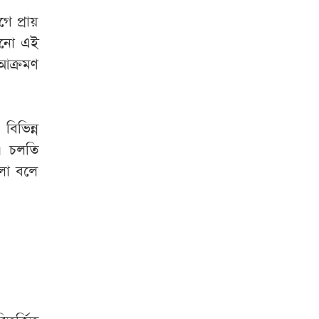
দেশে ফিরতে চান
সাকিব
ে প্রায়
লানো এই
হাম উপসর্গে আরও ৩
 আক্রমণ
জনের মৃত্যু
দিল্লিতে হাসিনার
িভিন্ন
বক্তব্য নিয়ে যা বলছে
ভারত
য়। চলতি
লা বলে
শেখ হাসিনাকে
বাংলাদেশের কাছে
হস্তান্তর করবে ভারত :
প্রত্যাশা জামায়াতের
কিসের হাসিনা!
মাঝেমধ্যে শুধু
আওয়াজ-টাওয়াজ