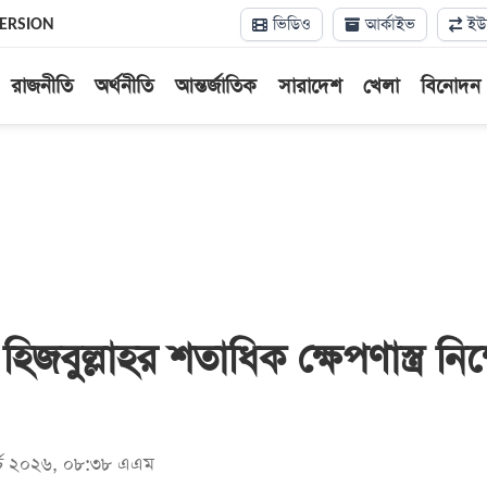
ভিডিও
আর্কাইভ
ইউন
VERSION
রাজনীতি
অর্থনীতি
আন্তর্জাতিক
সারাদেশ
খেলা
বিনোদন
জবুল্লাহর শতাধিক ক্ষেপণাস্ত্র নিক
ার্চ ২০২৬, ০৮:৩৮ এএম