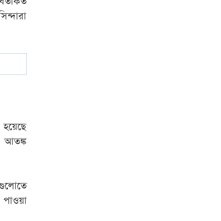
িতর্কিত
শোনা যায় : স্বরাষ্ট্রমন্ত্রী
িন্দারা
ম হয়েছে
ে আতঙ্ক
াগুলোতে
 পাওয়া