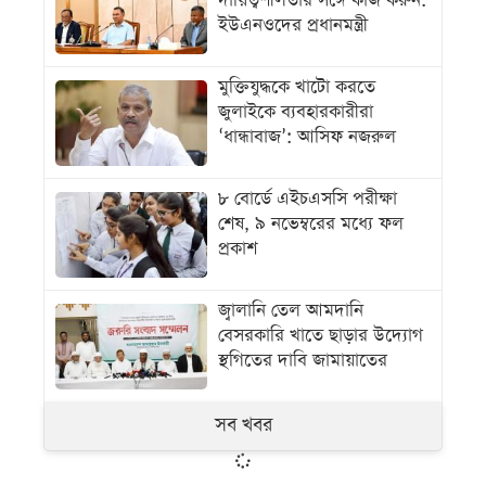
দায়িত্বশীলতার সঙ্গে কাজ করুন:
ইউএনওদের প্রধানমন্ত্রী
মুক্তিযুদ্ধকে খাটো করতে
জুলাইকে ব্যবহারকারীরা
‘ধান্ধাবাজ’: আসিফ নজরুল
৮ বোর্ডে এইচএসসি পরীক্ষা
শেষ, ৯ নভেম্বরের মধ্যে ফল
প্রকাশ
জ্বালানি তেল আমদানি
বেসরকারি খাতে ছাড়ার উদ্যোগ
স্থগিতের দাবি জামায়াতের
সব খবর