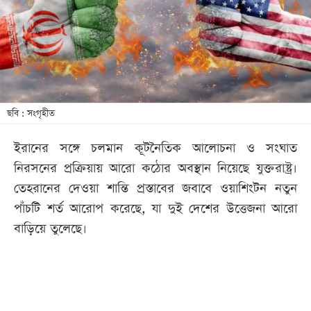
খেলা
বিনোদন
লাইফ
স্টাইল
শিক্ষা
ছবি : সংগৃহীত
তথ্যপ্রযুক্তি
ইরানের সঙ্গে চলমান কূটনৈতিক আলোচনা ও সংঘাত
সব
নিরসনের প্রক্রিয়ায় আরো কঠোর অবস্থান নিয়েছে যুক্তরাষ্ট্র।
বিভাগ
তেহরানের দেওয়া শান্তি প্রস্তাবের জবাবে ওয়াশিংটন নতুন
পাঁচটি শর্ত আরোপ করেছে, যা দুই দেশের উত্তেজনা আরো
ছবি
বাড়িয়ে তুলেছে।
ভিডিও
আর্কাইভ