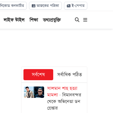
িকোড কনভার্টার
আজকের পত্রিকা
ই-পেপার
লাইফ স্টাইল
শিক্ষা
তথ্যপ্রযুক্তি
সর্বশেষ
সর্বাধিক পঠিত
সালমান শাহ হত্যা
মামলা
বিমানবন্দর
থেকে অভিনেতা ডন
গ্রেপ্তার