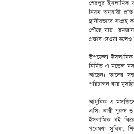
শেরপুর ইসলামিক 
নিয়ম অনুযায়ী প্
স্থানীয়ভাবে সংগ্র
পৌঁছে যায়। রমজা
প্রস্তাব দেওয়া হলেও
উপজেলা ইসলামিক ফা
নির্মিত এ মডেল ম
আছেন। তাদের সম্ম
পরিচালন ব্যয় মুসল
আধুনিক এ মসজিদে 
এসি। নারী-পুরুষ ও 
ইসলামিক বই বিক্রয় 
গবেষণা সুবিধা, শি