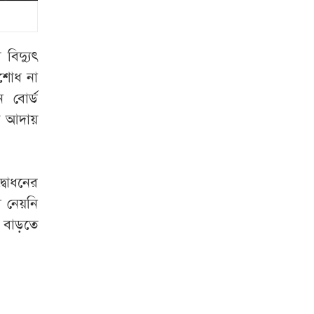
ডেলিভারি কক্ষে তালা,
পথে সন্তান প্রসব
প্রসূতির
বিদ্যুৎ
ঐতিহ্যবাহী নৌকা
িশোধ না
বাইচ দেখতে
ন বোর্ড
ফুলজোড়ের দুই পাড়ে
জ আদায়
জনস্রোত
গোমস্তাপুর সীমান্ত
্বোধনের
বিজিবির অভিযানে
সাড়ে ৫ লাখ ভারতীয়
 নেয়নি
বিড়ি উদ্ধার
বাড়তে
বন্যার্তদের ঘরের চাবি
তুলে দিতে
বাঁশখালীতে প্রধানমন্ত্রী