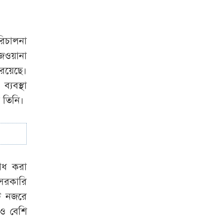
বাড়ছে ডেঙ্গুরোগীর
সংখ্যা
জ্বর হলেই
ডেঙ্গু পরীক্ষার পরামর্শ
রিচালনা
চিকিৎসকদের
ওয়ানা
রয়েছে।
যে কারণে কর্নেল
্যবস্থা
অলিকে রাষ্ট্রপতি প্রার্থী
ন তিনি।
করলো ১১ দলীয়
ঐক্যে
োধ করা
 সরকারি
ি নজরে
ও বেশি