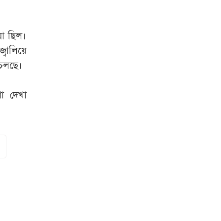
়া ছিল।
বালিয়ে
 চলছে।
শা দেখা