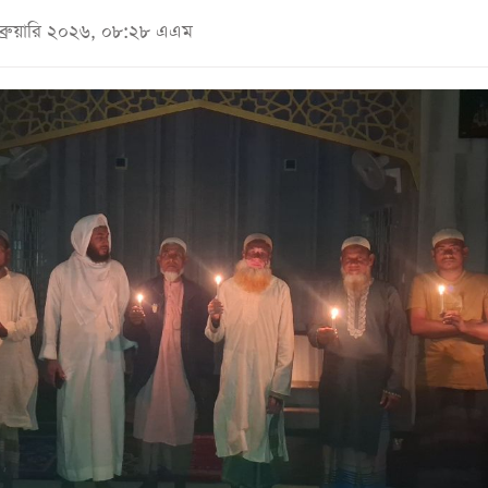
েব্রুয়ারি ২০২৬, ০৮:২৮ এএম