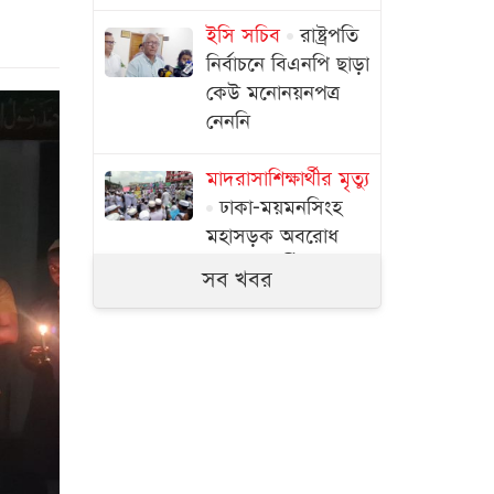
ইসি সচিব
রাষ্ট্রপতি
নির্বাচনে বিএনপি ছাড়া
কেউ মনোনয়নপত্র
নেননি
মাদরাসাশিক্ষার্থীর মৃত্যু
ঢাকা-ময়মনসিংহ
মহাসড়ক অবরোধ
করে শিক্ষার্থীদের
সব খবর
বিক্ষোভ
কাদের-পলকের
ফোনালাপ: কথা হয়
যেসব বিষয়ে
স্বাস্থ্য কমপ্লেক্সের