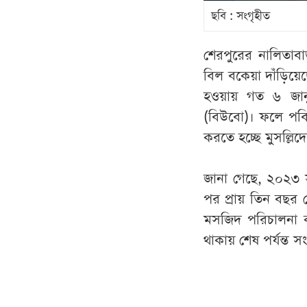
ছবি : সংগৃহীত
শেরপুরের নালিতাবা
বিল বকেয়া দাঁড়িয
হওয়ায় গত ৬ জানুয
(বিউবো)। ফলে পবিত
করতে হচ্ছে মুসল্লিদ
জানা গেছে, ২০২৩ স
পর প্রায় তিন বছর 
মসজিদ পরিচালনা ক
থাকায় শেষ পর্যন্ত স