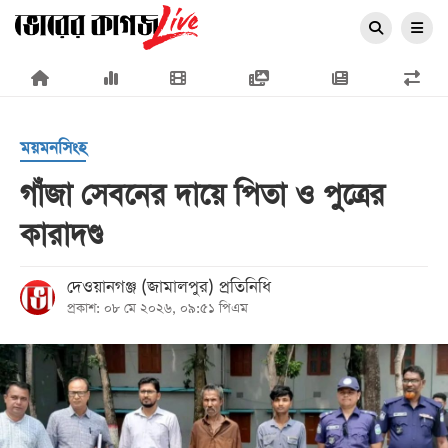
×
ময়মনসিংহ
গাঁজা সেবনের দায়ে পিতা ও পুত্রের
কারাদণ্ড
প্রচ্ছদ
জাতীয়
দেওয়ানগঞ্জ (জামালপুর) প্রতিনিধি
প্রকাশ: ০৮ মে ২০২৬, ০৯:৫১ পিএম
রাজনীতি
অর্থনীতি
আন্তর্জাতিক
সারাদেশ