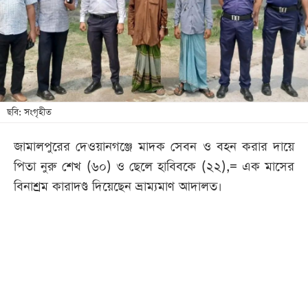
খেলা
বিনোদন
লাইফ
স্টাইল
শিক্ষা
ছবি: সংগৃহীত
তথ্যপ্রযুক্তি
জামালপুরের দেওয়ানগঞ্জে মাদক সেবন ও বহন করার দায়ে
সব
পিতা নুরু শেখ (৬০) ও ছেলে হাবিবকে (২২),= এক মাসের
বিভাগ
বিনাশ্রম কারাদণ্ড দিয়েছেন ভ্রাম্যমাণ আদালত।
ছবি
ভিডিও
আর্কাইভ