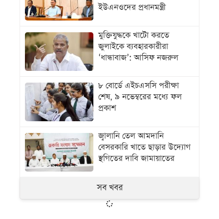
ইউএনওদের প্রধানমন্ত্রী
মুক্তিযুদ্ধকে খাটো করতে
জুলাইকে ব্যবহারকারীরা
‘ধান্ধাবাজ’: আসিফ নজরুল
৮ বোর্ডে এইচএসসি পরীক্ষা
শেষ, ৯ নভেম্বরের মধ্যে ফল
প্রকাশ
জ্বালানি তেল আমদানি
বেসরকারি খাতে ছাড়ার উদ্যোগ
স্থগিতের দাবি জামায়াতের
সব খবর