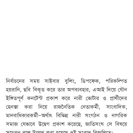
নির্বাচনের সময় সাইবার বুলিং, ডিপফেক, পরিকল্পিত
হয়রানি, ছবি বিকৃত করে তার অপব্যবহার, এআই দিয়ে যৌন
ইঙ্গিতপূর্ণ কনটেন্ট প্রকাশ করে নারী ভোটার ও প্রার্থীদের
হেনস্তা করা নিয়ে রাজনৈতিক নেতাকর্মী, সাংবাদিক,
মানবাধিকারকর্মী–অর্থাৎ বিভিন্ন নারী সংগঠন ও নাগরিক
সমাজ যেভাবে উদ্বেগ প্রকাশ করেছে, জাতিসংঘ সে বিষয়ে
সচেতন বলে উল্লেখ করা হয়েছে ওই সংবাদ বিজ্ঞপ্তিতে।