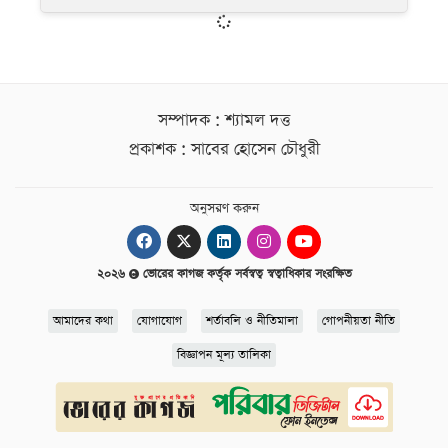
সম্পাদক : শ্যামল দত্ত
প্রকাশক : সাবের হোসেন চৌধুরী
অনুসরণ করুন
২০২৬
ভোরের কাগজ কর্তৃক সর্বস্বত্ব স্বত্বাধিকার সংরক্ষিত
আমাদের কথা
যোগাযোগ
শর্তাবলি ও নীতিমালা
গোপনীয়তা নীতি
বিজ্ঞাপন মূল্য তালিকা