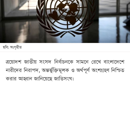
খেলা
বিনোদন
লাইফ
স্টাইল
শিক্ষা
ছবি: সংগৃহীত
তথ্যপ্রযুক্তি
ত্রয়োদশ জাতীয় সংসদ নির্বাচনকে সামনে রেখে বাংলাদেশে
সব
নারীদের নিরাপদ, অন্তর্ভুক্তিমূলক ও অর্থপূর্ণ অংশগ্রহণ নিশ্চিত
বিভাগ
করার আহ্বান জানিয়েছে জাতিসংঘ।
ছবি
ভিডিও
আর্কাইভ