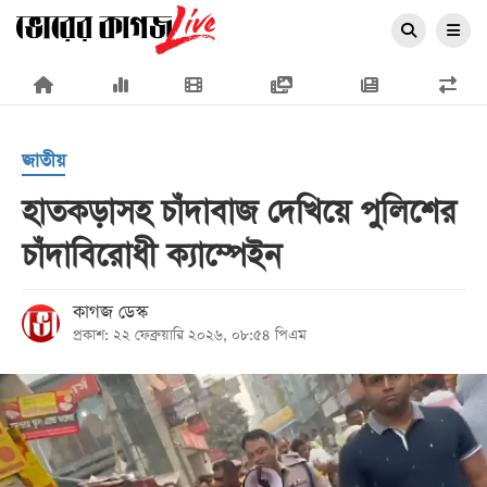
×
জাতীয়
হাতকড়াসহ চাঁদাবাজ দেখিয়ে পুলিশের
চাঁদাবিরোধী ক‍্যাম্পেইন
প্রচ্ছদ
জাতীয়
কাগজ ডেস্ক
প্রকাশ: ২২ ফেব্রুয়ারি ২০২৬, ০৮:৫৪ পিএম
রাজনীতি
অর্থনীতি
আন্তর্জাতিক
সারাদেশ