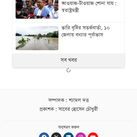
আওয়াজ-টাওয়াজ শোনা যায় :
স্বরাষ্ট্রমন্ত্রী
ভারি বৃষ্টির সতর্কবার্তা, ১০
জেলায় বন্যার পূর্বাভাস
সব খবর
সম্পাদক : শ্যামল দত্ত
প্রকাশক : সাবের হোসেন চৌধুরী
অনুসরণ করুন