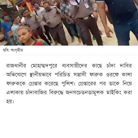
খেলা
বিনোদন
লাইফ
স্টাইল
শিক্ষা
ছবি: সংগৃহীত
তথ্যপ্রযুক্তি
রাজধানীর মোহাম্মদপুরে ব্যবসায়ীদের কাছে চাঁদা দাবির
সব
অভিযোগে স্থানীয়ভাবে পরিচিত সন্ত্রাসী ফারুক ওরফে কালা
বিভাগ
ফারুককে গ্রেপ্তার করেছে পুলিশ। গ্রেপ্তারের পর তাকে নিয়ে
এলাকায় চাঁদাবাজির বিরুদ্ধে জনসচেতনতামূলক মাইকিং করা
ছবি
হয়।
ভিডিও
আর্কাইভ