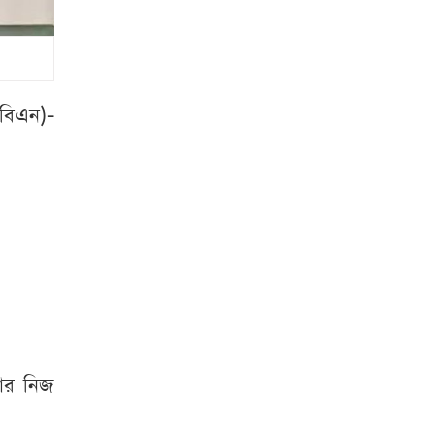
রাষ্ট্রপতি হতে লাগবে
যেসব যোগ্যতা
রাষ্ট্রপতি নির্বাচনের
বিএন)-
ভোটার তালিকা প্রকাশ
বিটিভির মহাপরিচালক
হলেন কাজী জেসিন
চুরির চেষ্টা ব্যর্থ,
শিকলে বেঁধে রাখা
হলো যুবককে
শেরপুর সীমান্ত
ার নিজ
বিজিবির অভিযান, ৮১
লাখ টাকার ভারতীয়
ওষুধ জব্দ