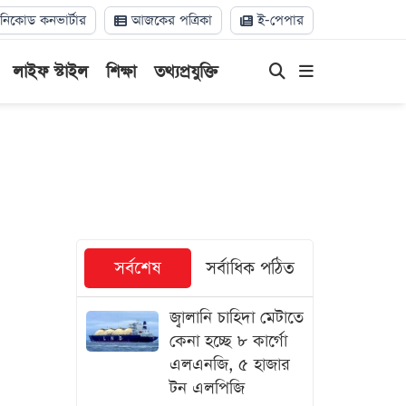
িকোড কনভার্টার
আজকের পত্রিকা
ই-পেপার
লাইফ স্টাইল
শিক্ষা
তথ্যপ্রযুক্তি
সর্বশেষ
সর্বাধিক পঠিত
জ্বালানি চাহিদা মেটাতে
কেনা হচ্ছে ৮ কার্গো
এলএনজি, ৫ হাজার
টন এলপিজি