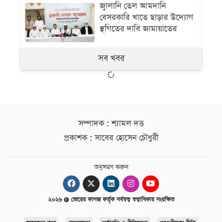
জ্বালানি তেল আমদানি
বেসরকারি খাতে ছাড়ার উদ্যোগ
স্থগিতের দাবি জামায়াতের
সব খবর
সম্পাদক : শ্যামল দত্ত
প্রকাশক : সাবের হোসেন চৌধুরী
অনুসরণ করুন
২০২৬
ভোরের কাগজ কর্তৃক সর্বস্বত্ব স্বত্বাধিকার সংরক্ষিত