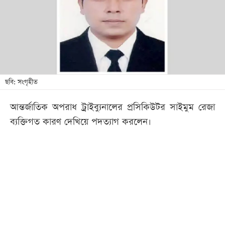
খেলা
বিনোদন
লাইফ
স্টাইল
শিক্ষা
ছবি: সংগৃহীত
তথ্যপ্রযুক্তি
আন্তর্জাতিক অপরাধ ট্রাইব্যুনালের প্রসিকিউটর সাইমুম রেজা
সব
ব্যক্তিগত কারণ দেখিয়ে পদত্যাগ করলেন।
বিভাগ
ছবি
ভিডিও
আর্কাইভ