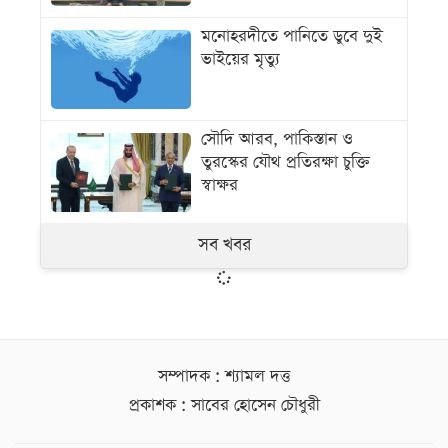
মনোহরদীতে পানিতে ডুবে দুই
ভাইয়ের মৃত্যু
সৌদি আরব, পাকিস্তান ও
তুরস্কের যৌথ প্রতিরক্ষা চুক্তি
স্বাক্ষর
সব খবর
সম্পাদক : শ্যামল দত্ত
প্রকাশক : সাবের হোসেন চৌধুরী